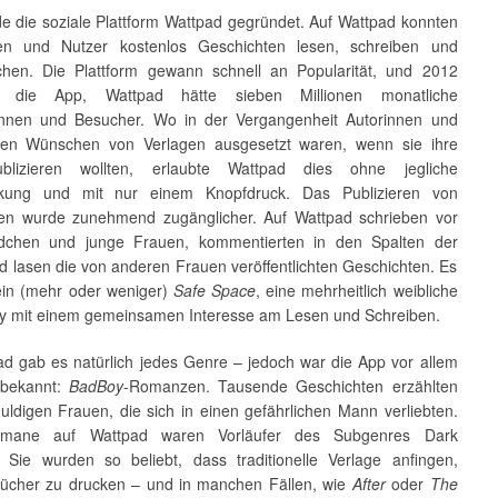
e die soziale Plattform Wattpad gegründet. Auf Wattpad konnten
nen und Nutzer kostenlos Geschichten lesen, schreiben und
lichen. Die Plattform gewann schnell an Popularität, und 2012
te die App, Wattpad hätte sieben Millionen monatliche
nnen und Besucher. Wo in der Vergangenheit Autorinnen und
den Wünschen von Verlagen ausgesetzt waren, wenn sie ihre
ublizieren wollten, erlaubte Wattpad dies ohne jegliche
nkung und mit nur einem Knopfdruck. Das Publizieren von
en wurde zunehmend zugänglicher. Auf Wattpad schrieben vor
dchen und junge Frauen, kommentierten in den Spalten der
d lasen die von anderen Frauen veröffentlichten Geschichten. Es
ein (mehr oder weniger)
Safe Space
, eine mehrheitlich weibliche
 mit einem gemeinsamen Interesse am Lesen und Schreiben.
ad gab es natürlich jedes Genre – jedoch war die App vor allem
 bekannt:
BadBoy
-Romanzen. Tausende Geschichten erzählten
uldigen Frauen, die sich in einen gefährlichen Mann verliebten.
mane auf Wattpad waren Vorläufer des Subgenres Dark
Sie wurden so beliebt, dass traditionelle Verlage anfingen,
ücher zu drucken – und in manchen Fällen, wie
After
oder
The