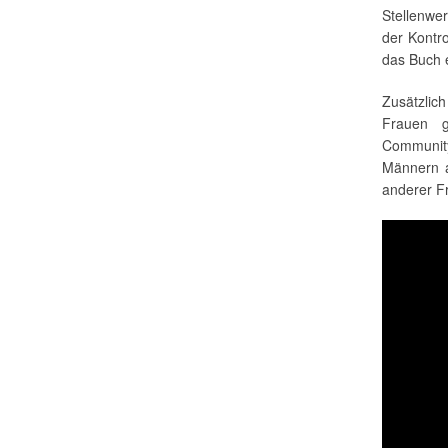
Stellenwer
der Kontro
das Buch 
Zusätzlic
Frauen g
Community
Männern a
anderer F