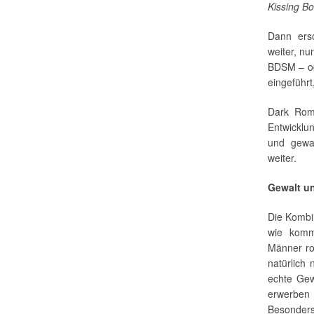
Kissing B
Dann ers
weiter, nu
BDSM – od
eingeführt
Dark Roma
Entwicklun
und gewal
weiter.
Gewalt u
Die Kombin
wie komm
Männer ro
natürlich 
echte Gew
erwerben 
Besonders