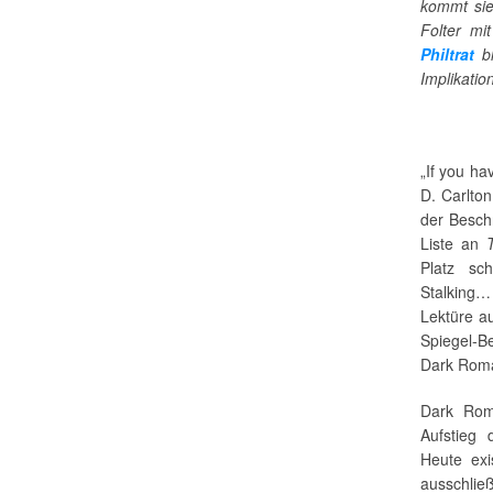
kommt sie
Folter m
Philtrat
bl
Implikatio
„If you ha
D. Carlton
der Besch
Liste an
Platz sch
Stalking…
Lektüre a
Spiegel-Be
Dark Rom
Dark Rom
Aufstieg 
Heute exi
ausschlie