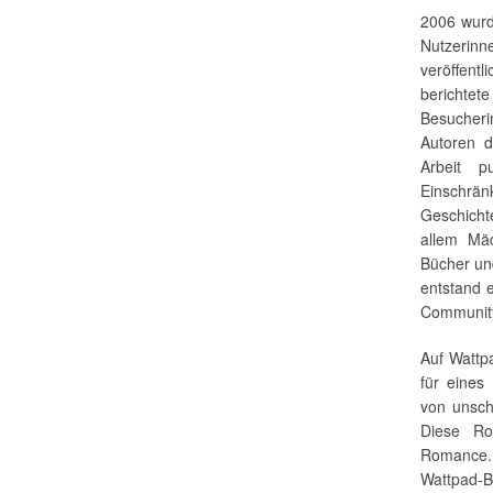
2006 wurd
Nutzerin
veröffent
berichte
Besucheri
Autoren 
Arbeit p
Einschrä
Geschicht
allem Mä
Bücher un
entstand 
Community
Auf Wattp
für eines
von unsch
Diese Ro
Romance. 
Wattpad-B