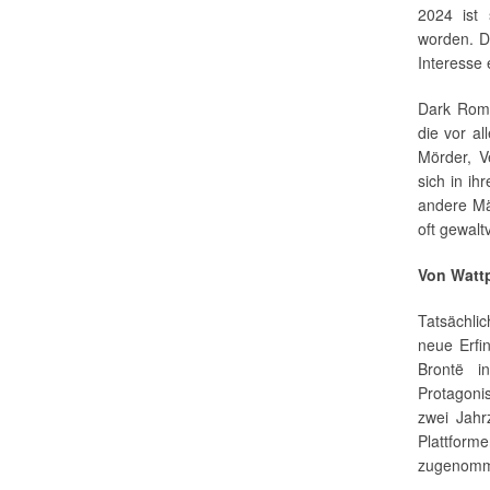
2024 ist 
worden. D
Interesse 
Dark Roma
die vor al
Mörder, V
sich in i
andere Mä
oft gewal
Von Watt
Tatsächli
neue Erfi
Brontë 
Protagoni
zwei Jahr
Plattforme
zugenom