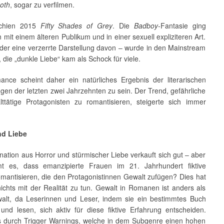
ooth
, sogar zu verfilmen.
chien 2015
Fifty Shades of Grey
. Die
Badboy
-Fantasie ging
n mit einem älteren Publikum und in einer sexuell expliziteren Art.
er eine verzerrte Darstellung davon – wurde in den Mainstream
, die „dunkle Liebe“ kam als Schock für viele.
nce scheint daher ein natürliches Ergebnis der literarischen
gen der letzten zwei Jahrzehnten zu sein. Der Trend, gefährliche
ttätige Protagonisten zu romantisieren, steigerte sich immer
nd Liebe
ation aus Horror und stürmischer Liebe verkauft sich gut – aber
t es, dass emanzipierte Frauen im 21. Jahrhundert fiktive
mantisieren, die den Protagonistinnen Gewalt zufügen? Dies hat
nichts mit der Realität zu tun. Gewalt in Romanen ist anders als
alt, da Leserinnen und Leser, indem sie ein bestimmtes Buch
und lesen, sich aktiv für diese fiktive Erfahrung entscheiden.
 durch Trigger Warnings, welche in dem Subgenre einen hohen