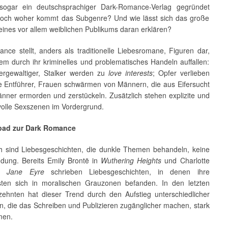
sogar ein deutschsprachiger Dark-Romance-Verlag gegründet
och woher kommt das Subgenre? Und wie lässt sich das große
eines vor allem weiblichen Publikums daran erklären?
nce stellt, anders als traditionelle Liebesromane, Figuren dar,
lem durch ihr kriminelles und problematisches Handeln auffallen:
ergewaltiger, Stalker werden zu
love interests
; Opfer verlieben
hre Entführer, Frauen schwärmen von Männern, die aus Eifersucht
nner ermorden und zerstückeln. Zusätzlich stehen explizite und
tvolle Sexszenen im Vordergrund.
pad zur Dark Romance
ch sind Liebesgeschichten, die dunkle Themen behandeln, keine
ndung. Bereits Emily Brontë in
Wuthering Heights
und Charlotte
in
Jane Eyre
schrieben Liebesgeschichten, in denen ihre
sten sich in moralischen Grauzonen befanden. In den letzten
zehnten hat dieser Trend durch den Aufstieg unterschiedlicher
n, die das Schreiben und Publizieren zugänglicher machen, stark
men.