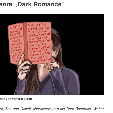
enre „Dark Romance“
onen von Victoria Eisen
rd, Sex und Gewalt charakterisieren die Dark Romance. Woher