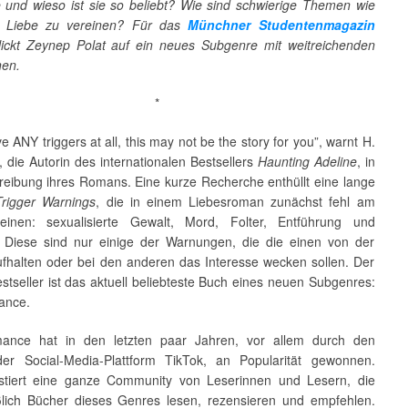
 und wieso ist sie so beliebt? Wie sind schwierige Themen wie
it Liebe zu vereinen? Für das
Münchner Studentenmagazin
ickt Zeynep Polat auf ein neues Subgenre mit weitreichenden
nen.
*
ve ANY triggers at all, this may not be the story for you”, warnt H.
, die Autorin des internationalen Bestsellers
Haunting Adeline
, in
reibung ihres Romans. Eine kurze Recherche enthüllt eine lange
Trigger Warnings
, die in einem Liebesroman zunächst fehl am
einen: sexualisierte Gewalt, Mord, Folter, Entführung und
 Diese sind nur einige der Warnungen, die die einen von der
ufhalten oder bei den anderen das Interesse wecken sollen. Der
stseller ist das aktuell beliebteste Buch eines neuen Subgenres:
ance.
ance hat in den letzten paar Jahren, vor allem durch den
der Social-Media-Plattform TikTok, an Popularität gewonnen.
stiert eine ganze Community von Leserinnen und Lesern, die
ßlich Bücher dieses Genres lesen, rezensieren und empfehlen.