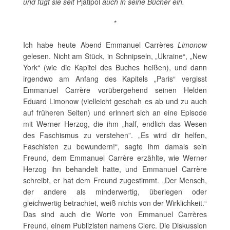
und fügt sie seit
Pjatipol
auch in seine Bücher ein.
*
Ich habe heute Abend Emmanuel Carrères
Limonow
gelesen. Nicht am Stück, in Schnipseln, „Ukraine“, „New
York“ (wie die Kapitel des Buches heißen), und dann
irgendwo am Anfang des Kapitels „Paris“ vergisst
Emmanuel Carrère vorübergehend seinen Helden
Eduard Limonow (vielleicht geschah es ab und zu auch
auf früheren Seiten) und erinnert sich an eine Episode
mit Werner Herzog, die ihm „half, endlich das Wesen
des Faschismus zu verstehen”. „Es wird dir helfen,
Faschisten zu bewundern!“, sagte ihm damals sein
Freund, dem Emmanuel Carrère erzählte, wie Werner
Herzog ihn behandelt hatte, und Emmanuel Carrère
schreibt, er hat dem Freund zugestimmt. „Der Mensch,
der andere als minderwertig, überlegen oder
gleichwertig betrachtet, weiß nichts von der Wirklichkeit.“
Das sind auch die Worte von Emmanuel Carrères
Freund, einem Publizisten namens Clerc. Die Diskussion