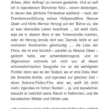
Anlass „Max‘ Auftrag“ zu nennen gedachte. Und so saß
ich in irgendeinem Münchner Kino – einem derjenigen,
in denen das jährliche Filmfestival stattfand – nach der
Premierenvorführung seines Hollywoodfilms
Rescue
Dawn
und hörte Werner Herzog auf der Bühne zu, wie
er sein übervolles Leben beschrieb ... Ich weiß nicht,
was sie in diesem Büro in der Türkenstraße machen,
oder ob Herzog jemals dort war. Damals lebte er auf
mehreren Kontinenten gleichzeitig .... die Liste der
Filme, die er erst kürzlich – parallel zu
Rescue Dawn
–
gedreht hatte, war schwindelerregend, und im
Allgemeinen erinnerte ich mich von all dieser
schneestürmischen Geografie nur an die wichtigsten
Punkte: dann war es der Südpol, wo er eine Doku über
die Antarktis drehte, und irgendwo zur gleichen Zeit –
einen Science-Fiction-Film, aber wo, weiß ich nicht
mehr, irgendwo im hohen Norden ... ja, und dazwischen
besucht er natürlich seine Ranch in Kalifornien, und die
kanadischen Wälder und Höhlen usw.
„Ich vermisse meine liebe Heimatstadt München wirklich