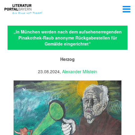
„In München werden nach dem aufsehenerregenden
Pinakothek-Raub anonyme Rückgabestellen für
Gemälde eingerichtet“
Herzog
23.08.2024,
Alexander Milstein