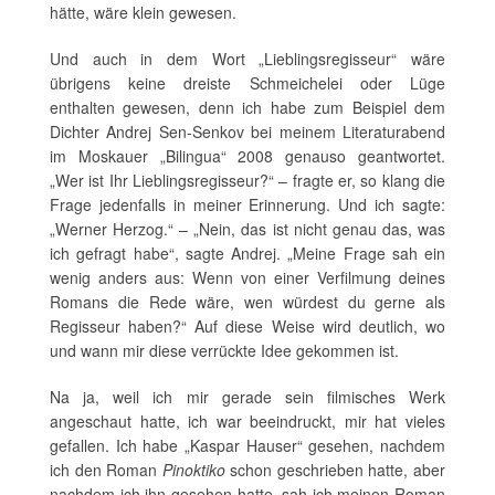
hätte, wäre klein gewesen.
Und auch in dem Wort „Lieblingsregisseur“ wäre
übrigens keine dreiste Schmeichelei oder Lüge
enthalten gewesen, denn ich habe zum Beispiel dem
Dichter Andrej Sen-Senkov bei meinem Literaturabend
im Moskauer „Bilingua“ 2008 genauso geantwortet.
„Wer ist Ihr Lieblingsregisseur?“ – fragte er, so klang die
Frage jedenfalls in meiner Erinnerung. Und ich sagte:
„Werner Herzog.“ – „Nein, das ist nicht genau das, was
ich gefragt habe“, sagte Andrej. „Meine Frage sah ein
wenig anders aus: Wenn von einer Verfilmung deines
Romans die Rede wäre, wen würdest du gerne als
Regisseur haben?“ Auf diese Weise wird deutlich, wo
und wann mir diese verrückte Idee gekommen ist.
Na ja, weil ich mir gerade sein filmisches Werk
angeschaut hatte, ich war beeindruckt, mir hat vieles
gefallen. Ich habe „Kaspar Hauser“ gesehen, nachdem
ich den Roman
Pinoktiko
schon geschrieben hatte, aber
nachdem ich ihn gesehen hatte, sah ich meinen Roman