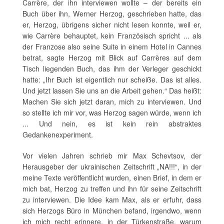
Carrère, der ihn interviewen wollte – der bereits ein
Buch über ihn, Werner Herzog, geschrieben hatte, das
er, Herzog, übrigens sicher nicht lesen konnte, weil er,
wie Carrère behauptet, kein Französisch spricht ... als
der Franzose also seine Suite in einem Hotel in Cannes
betrat, sagte Herzog mit Blick auf Carrères auf dem
Tisch liegenden Buch, das ihm der Verleger geschickt
hatte: „Ihr Buch ist eigentlich nur scheiße. Das ist alles.
Und jetzt lassen Sie uns an die Arbeit gehen.“ Das heißt:
Machen Sie sich jetzt daran, mich zu interviewen. Und
so stellte ich mir vor, was Herzog sagen würde, wenn ich
... Und nein, es ist kein rein abstraktes
Gedankenexperiment.
Vor vielen Jahren schrieb mir Max Schevtsov, der
Herausgeber der ukrainischen Zeitschrift „NA!!!“, in der
meine Texte veröffentlicht wurden, einen Brief, in dem er
mich bat, Herzog zu treffen und ihn für seine Zeitschrift
zu interviewen. Die Idee kam Max, als er erfuhr, dass
sich Herzogs Büro in München befand, irgendwo, wenn
ich mich recht erinnere, in der Türkenstraße, warum