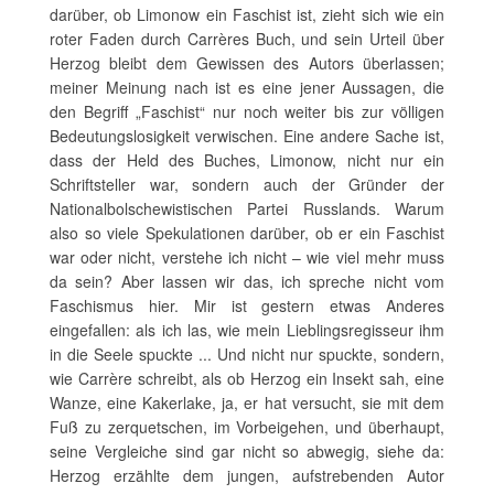
darüber, ob Limonow ein Faschist ist, zieht sich wie ein
roter Faden durch Carrères Buch, und sein Urteil über
Herzog bleibt dem Gewissen des Autors überlassen;
meiner Meinung nach ist es eine jener Aussagen, die
den Begriff „Faschist“ nur noch weiter bis zur völligen
Bedeutungslosigkeit verwischen. Eine andere Sache ist,
dass der Held des Buches, Limonow, nicht nur ein
Schriftsteller war, sondern auch der Gründer der
Nationalbolschewistischen Partei Russlands. Warum
also so viele Spekulationen darüber, ob er ein Faschist
war oder nicht, verstehe ich nicht – wie viel mehr muss
da sein? Aber lassen wir das, ich spreche nicht vom
Faschismus hier. Mir ist gestern etwas Anderes
eingefallen: als ich las, wie mein Lieblingsregisseur ihm
in die Seele spuckte ... Und nicht nur spuckte, sondern,
wie Carrère schreibt, als ob Herzog ein Insekt sah, eine
Wanze, eine Kakerlake, ja, er hat versucht, sie mit dem
Fuß zu zerquetschen, im Vorbeigehen, und überhaupt,
seine Vergleiche sind gar nicht so abwegig, siehe da:
Herzog erzählte dem jungen, aufstrebenden Autor