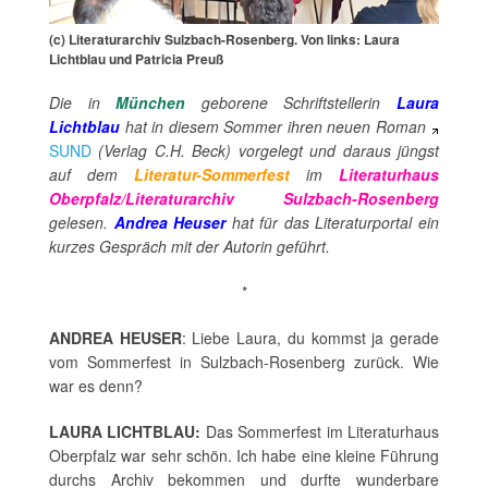
(c) Literaturarchiv Sulzbach-Rosenberg. Von links: Laura
Lichtblau und Patricia Preuß
Die in
München
geborene Schriftstellerin
Laura
Lichtblau
hat in diesem Sommer ihren neuen Roman
SUND
(Verlag C.H. Beck) vorgelegt und daraus jüngst
auf dem
Literatur-Sommerfest
im
Literaturhaus
Oberpfalz/Literaturarchiv Sulzbach-Rosenberg
gelesen.
Andrea Heuser
hat für das Literaturportal ein
kurzes Gespräch mit der Autorin geführt.
*
ANDREA HEUSER
: Liebe Laura, du kommst ja gerade
vom Sommerfest in Sulzbach-Rosenberg zurück. Wie
war es denn?
LAURA LICHTBLAU:
Das Sommerfest im Literaturhaus
Oberpfalz war sehr schön. Ich habe eine kleine Führung
durchs Archiv bekommen und durfte wunderbare