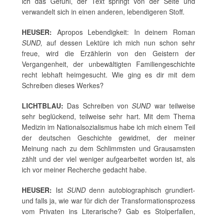
ich das Gefühl, der Text springt von der Seite und
verwandelt sich in einen anderen, lebendigeren Stoff.
HEUSER:
Apropos Lebendigkeit: In deinem Roman
SUND,
auf dessen Lektüre ich mich nun schon sehr
freue, wird die Erzählerin von den Geistern der
Vergangenheit, der unbewältigten Familiengeschichte
recht lebhaft heimgesucht. Wie ging es dir mit dem
Schreiben dieses Werkes?
LICHTBLAU:
Das Schreiben von
SUND
war teilweise
sehr beglückend, teilweise sehr hart. Mit dem Thema
Medizin im Nationalsozialismus habe ich mich einem Teil
der deutschen Geschichte gewidmet, der meiner
Meinung nach zu dem Schlimmsten und Grausamsten
zählt und der viel weniger aufgearbeitet worden ist, als
ich vor meiner Recherche gedacht habe.
HEUSER:
Ist
SUND
denn autobiographisch grundiert-
und falls ja, wie war für dich der Transformationsprozess
vom Privaten ins Literarische? Gab es Stolperfallen,