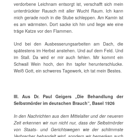
verdorbene Leichnam entsorgt ist, verschafft sich mein
unterdrückter Rausch mit aller Wucht Raum. Ich kann
mich gerade noch in die Stube schleppen. Am Kamin ist
es am wärmsten. Dort sacke ich hin und liege wie eine
träge Katze vor den Flammen.
Und bei den Ausbesserungsarbeiten am Dach, die
spätestens im Herbst anstehen. Und auf dem Feld. Und
im Stall. Da wird er mir auch fehlen. Mir kommt ein
Schwall Wein hoch, den ihn tapfer herunterschlucke.
Weiß Gott, ein schweres Tagewerk, ich tat mein Bestes.
III. Aus Dr. Paul Geigers „Die Behandlung der
Selbstmörder im deutschen Brauch“, Basel 1926
In den Nachrichten aus dem Mittelalter und der neueren
Zeit erkennen wir nun nicht nur, dass der Selbstm
ö
rder
von Staats- und Gerichtswegen wie der schlimmste
Verbrecher behandelt wird, sondern wir bemerken auch