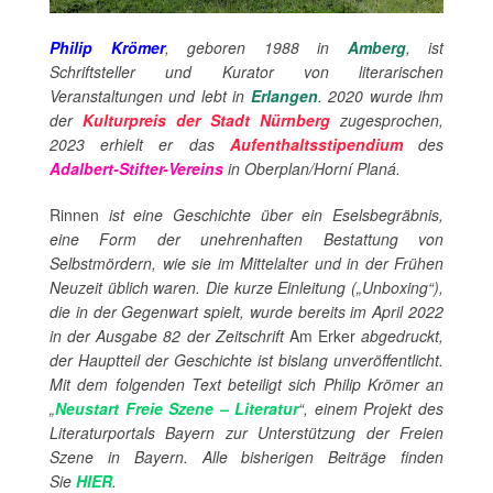
Philip Krömer
, geboren 1988 in
Amberg
, ist
Schriftsteller und Kurator von literarischen
Veranstaltungen und lebt in
Erlangen
.
2020 wurde ihm
der
Kulturpreis der Stadt Nürnberg
zugesprochen,
2023 erhielt er das
Aufenthaltsstipendium
des
Adalbert-Stifter-Vereins
in Oberplan/Horní Planá.
Rinnen
ist eine Geschichte über ein Eselsbegräbnis,
eine Form der unehrenhaften Bestattung von
Selbstmördern, wie sie im Mittelalter und in der Frühen
Neuzeit üblich waren. Die kurze Einleitung („Unboxing“),
die in der Gegenwart spielt, wurde bereits im April 2022
in der Ausgabe 82 der Zeitschrift
Am Erker
abgedruckt,
der Hauptteil der Geschichte ist bislang unveröffentlicht.
Mit dem folgenden Text beteiligt sich Philip Krömer
an
„
Neustart Freie Szene – Literatur
“, einem Projekt des
Literaturportals Bayern zur Unterstützung der Freien
Szene in Bayern. Alle bisherigen Beiträge finden
Sie
HIER
.