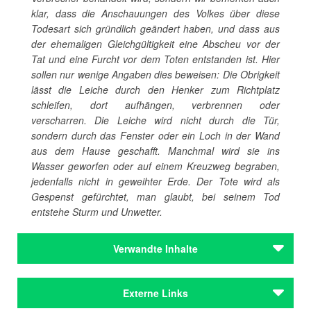
klar, dass die Anschauungen des Volkes
ü
ber diese
Todesart sich gr
ü
ndlich ge
ä
ndert haben, und dass aus
der ehemaligen Gleichg
ü
ltigkeit eine Abscheu vor der
Tat und eine Furcht vor dem Toten entstanden ist. Hier
sollen nur wenige Angaben dies beweisen: Die Obrigkeit
l
ä
sst die Leiche durch den Henker zum Richtplatz
schleifen, dort aufh
ä
ngen, verbrennen oder
verscharren. Die Leiche wird nicht durch die T
ü
r,
sondern durch das Fenster oder ein Loch in der Wand
aus dem Hause geschafft. Manchmal wird sie ins
Wasser geworfen oder auf einem Kreuzweg begraben,
jedenfalls nicht in geweihter Erde. Der Tote wird als
Gespenst gef
ü
rchtet, man glaubt, bei seinem Tod
entstehe Sturm und Unwetter.
Verwandte Inhalte
Autoren
Externe Links
Krömer, Philip