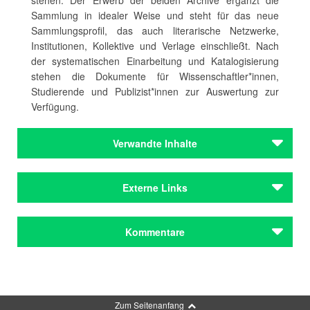
stehen. Der Erwerb der beiden Archive ergänzt die
Sammlung in idealer Weise und steht für das neue
Sammlungsprofil, das auch literarische Netzwerke,
Institutionen, Kollektive und Verlage einschließt. Nach
der systematischen Einarbeitung und Katalogisierung
stehen die Dokumente für Wissenschaftler*innen,
Studierende und Publizist*innen zur Auswertung zur
Verfügung.
Verwandte Inhalte
Institutionen
Externe Links
Monacensia im Hildebrandhaus
Städteporträts
Monacensia im Hildebrandhaus
Kommentare
München
Kommentar schreiben
Zum Seitenanfang