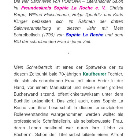
Die vier Salonieren von POMONA – Literarischer Salon
im
Freundeskreis Sophie La Roche e. V.
, Christa
Berge, Wiltrud Fleischmann, Helga Ilgenfritz und Karin
Klinger befassten sich im Rahmen der dritten
Salonveranstaltung in diesem Jahr mit
Mein
Schreibetisch
(1799) von
Sophie La Roche
und dem
Bild der schreibenden Frau in jener Zeit.
*
Mein Schreibetisch
ist eines der Spätwerke der zu
diesem Zeitpunkt bald 70-jährigen
Kaufbeurer
Tochter,
die sich als schreibende Frau, mit einer Feder in der
Hand, vor einem Manuskript und neben einer großen
Bücherwand sitzend, öffentlichkeitswirksam unter dem
Buchtitel präsentiert. Das zeigt auch, dass Sophie La
Roche von ihrer Leserschaft in diesem emanzipierten
Rollenverständnis wahrgenommen werden wollte: als
professionelle Schriftstellerin, als selbstbewusste Frau,
deren Leben bestimmt war durch ihre „Liebe zu
Büchern“. Schon der Titel selbst bildete einen Affront