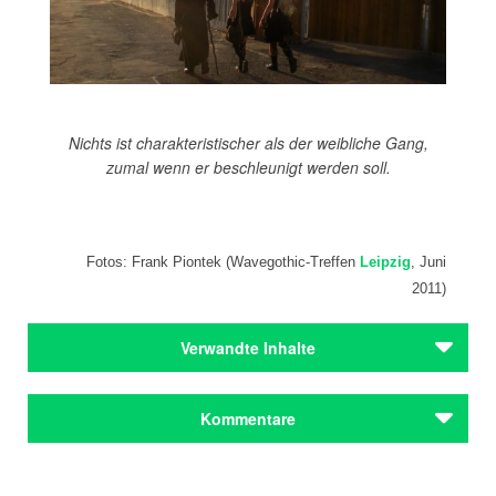
Nichts ist charakteristischer als der weibliche Gang,
zumal wenn er beschleunigt werden soll.
Fotos: Frank Piontek (Wavegothic-Treffen
Leipzig
, Juni
2011)
Verwandte Inhalte
Autoren
Kommentare
Jean Paul
Autoren
Jean Paul