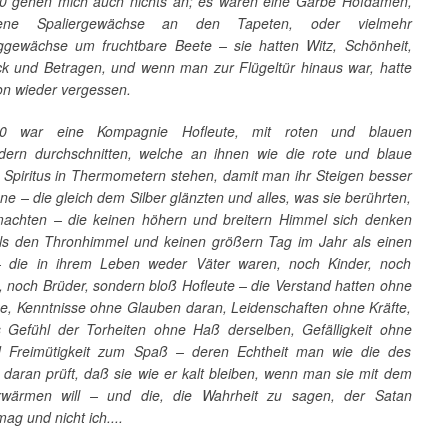
0 gehen mich auch nichts an; es waren eine Garbe Hofdamen,
ttene Spaliergewächse an den Tapeten, oder vielmehr
ggewächse um fruchtbare Beete – sie hatten Witz, Schönheit,
 und Betragen, und wenn man zur Flügeltür hinaus war, hatte
n wieder vergessen.
0 war eine Kompagnie Hofleute, mit roten und blauen
ern durchschnitten, welche an ihnen wie die rote und blaue
 Spiritus in Thermometern stehen, damit man ihr Steigen besser
e – die gleich dem Silber glänzten und alles, was sie berührten,
achten – die keinen höhern und breitern Himmel sich denken
ls den Thronhimmel und keinen größern Tag im Jahr als einen
– die in ihrem Leben weder Väter waren, noch Kinder, noch
, noch Brüder, sondern bloß Hofleute – die Verstand hatten ohne
e, Kenntnisse ohne Glauben daran, Leidenschaften ohne Kräfte,
es Gefühl der Torheiten ohne Haß derselben, Gefälligkeit ohne
d Freimütigkeit zum Spaß – deren Echtheit man wie die des
daran prüft, daß sie wie er kalt bleiben, wenn man sie mit dem
wärmen will – und die, die Wahrheit zu sagen, der Satan
mag und nicht ich....