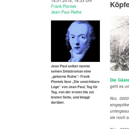
14.01.2014, 18:33 Uhr
Köpf
Frank Piontek
Jean-Paul-Reihe
Jean Paul selbst nannte
seinen Debütroman eine
„geborne Ruine“: Frank
Die Gäste
Piontek liest „Die unsichtbare
geht es u
Loge“ von Jean Paul, Tag für
Tag, von der ersten bis zur
letzten Seite, und bloggt
Nro. 0000
darüber.
eingepök
untergesu
sie noch s