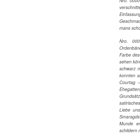
Nro. 0000
verschni
Einfassun
Geschmack
mans scho
Nro. 000
Ordenbänd
Farbe des
sehen könn
schwarz m
konnten a
Courtag 
Ehegatten
Grundsätz
satirisch
Liebe un
Smaragds 
Munde er
schildern 