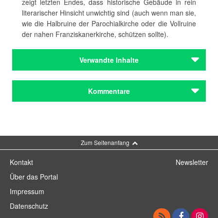
zeigt letzten Endes, dass historische Gebäude in rein
literarischer Hinsicht unwichtig sind (auch wenn man sie,
wie die Halbruine der Parochialkirche oder die Vollruine
der nahen Franziskanerkirche, schützen sollte).
Verwandte Inhalte
Themen
Kommentare
Berlin
Themen
Berlin
Kommentar schreiben
Zum Seitenanfang
Kontakt
Newsletter
Über das Portal
Impressum
Datenschutz