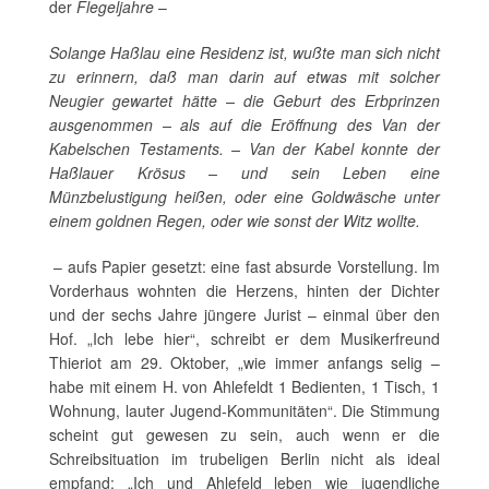
der
Flegeljahre
–
Solange Haßlau eine Residenz ist, wußte man sich nicht
zu erinnern, daß man darin auf etwas mit solcher
Neugier gewartet hätte – die Geburt des Erbprinzen
ausgenommen – als auf die Eröffnung des Van der
Kabelschen Testaments. – Van der Kabel konnte der
Haßlauer Krösus – und sein Leben eine
Münzbelustigung heißen, oder eine Goldwäsche unter
einem goldnen Regen, oder wie sonst der Witz wollte.
– aufs Papier gesetzt: eine fast absurde Vorstellung. Im
Vorderhaus wohnten die Herzens, hinten der Dichter
und der sechs Jahre jüngere Jurist – einmal über den
Hof. „Ich lebe hier“, schreibt er dem Musikerfreund
Thieriot am 29. Oktober, „wie immer anfangs selig –
habe mit einem H. von Ahlefeldt 1 Bedienten, 1 Tisch, 1
Wohnung, lauter Jugend-Kommunitäten“. Die Stimmung
scheint gut gewesen zu sein, auch wenn er die
Schreibsituation im trubeligen Berlin nicht als ideal
empfand: „Ich und Ahlefeld leben wie jugendliche