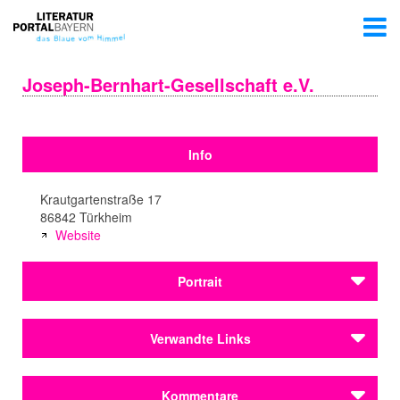
Joseph-Bernhart-Gesellschaft e.V.
Info
Krautgartenstraße 17
86842 Türkheim
Website
Portrait
Verwandte Links
Autoren
Kommentare