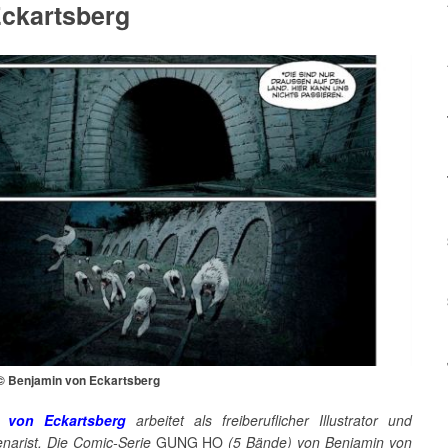
ckartsberg
 © Benjamin von Eckartsberg
 von Eckartsberg
arbeitet als freiberuflicher Illustrator und
narist. Die Comic-Serie
GUNG HO
(5 Bände) von Benjamin von