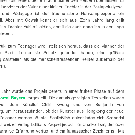
leinerziehender Vater einer kleinen Tochter in der Postapokalypse.
r und Pädagoge ist der traumatisierte Nahkampfexperte ein
all. Aber mit Gewalt kennt er sich aus. Zehn Jahre lang drillt
ne Tochter Yuki mitleidlos, damit sie auch ohne ihn in der Lage
erleben.
Yuki zum Teenager wird, stellt sich heraus, dass die Männer der
ten Stadt, in der sie Schutz gefunden haben, eine größere
 darstellen als die menschenfressenden Reißer außerhalb der
rn.
 Jahr wurde das Projekt bereits in einer frühen Phase auf dem
portal Bayern
vorgestellt. Die damals gezeigten Testseiten waren
von dem Künstler Chikit Kwong und von Benjamin von
rg, um herauszufinden, ob der Künstler aus Hongkong der neue
Zeichner werden könnte. Schließlich entschieden sich Szenarist
hweizer Verlag Editions Paquet jedoch für Chaiko Tsai, der über
rrative Erfahrung verfügt und ein fantastischer Zeichner ist. Mit