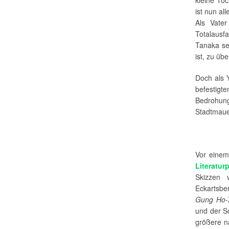
ist nun al
Als Vate
Totalausf
Tanaka sei
ist, zu üb
Doch als 
befestig
Bedrohung
Stadtmaue
Vor einem
Literatur
Skizzen 
Eckartsbe
Gung Ho
-
und der Sc
größere na