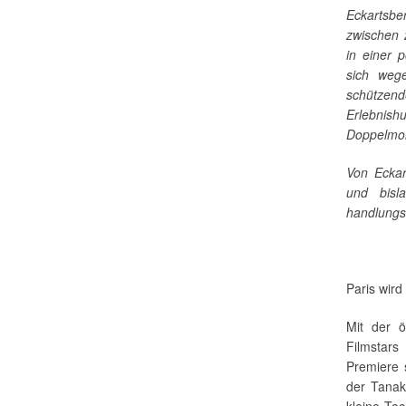
Eckartsb
zwischen 
in einer 
sich weg
schützen
Erlebnish
Doppelmor
Von Eckart
und bisl
handlungs
Paris wir
Mit der ö
Filmstar
Premiere 
der Tanak
kleine Toc