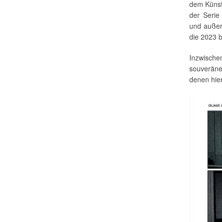
dem Künst
der Serie
und außer
die 2023 b
Inzwische
souveränen
denen hie