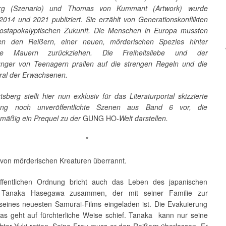
erg (Szenario) und Thomas von Kummant (Artwork) wurde
2014 und 2021 publiziert. Sie erzählt von Generationskonflikten
postapokalyptischen Zukunft. Die Menschen in Europa mussten
en den Reißern, einer neuen, mörderischen Spezies hinter
de Mauern zurückziehen. Die Freiheitsliebe und der
unger von Teenagern prallen auf die strengen Regeln und die
al der Erwachsenen.
sberg stellt hier nun exklusiv für das Literaturportal skizzierte
ang noch unveröffentlichte Szenen aus Band 6 vor, die
mäßig ein Prequel zu der
GUNG HO-
Welt darstellen.
*
d von mörderischen Kreaturen überrannt.
ffentlichen Ordnung bricht auch das Leben des japanischen
s Tanaka Hasegawa zusammen, der mit seiner Familie zur
seines neuesten Samurai-Films eingeladen ist. Die Evakuierung
as geht auf fürchterliche Weise schief. Tanaka kann nur seine
hter Yuki retten. Seine Frau muss er den Reißern überlassen. Er