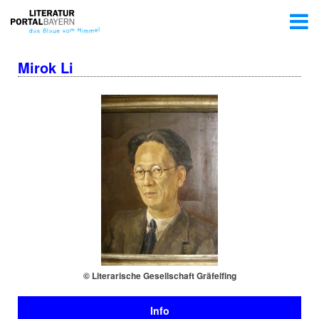
Mirok Li
© Li­te­ra­ri­sche Ge­sell­schaft Gräfelfing
Info