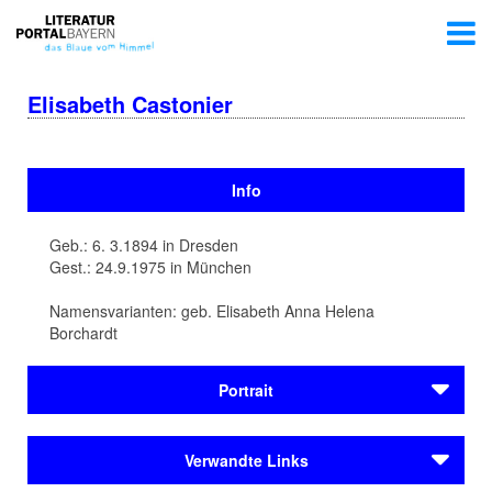
Elisabeth Castonier
Info
Geb.: 6. 3.1894 in Dresden
Gest.: 24.9.1975 in München
Namensvarianten: geb. Elisabeth Anna Helena
Borchardt
Portrait
Elisabeth Castonier wird am 6. März 1894 als Einzelkind
Verwandte Links
des Künstlermalers Felix Borchardt und dessen Frau