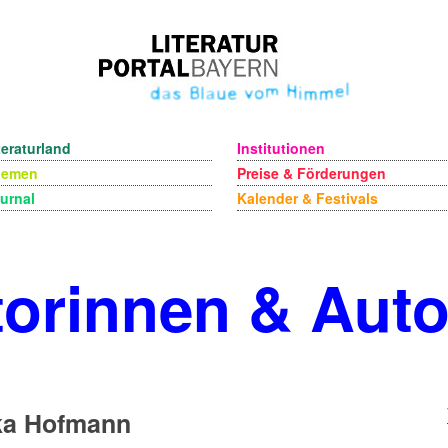
teraturland
Institutionen
hemen
Preise & Förderungen
urnal
Kalender & Festivals
orinnen & Aut
ka Hofmann