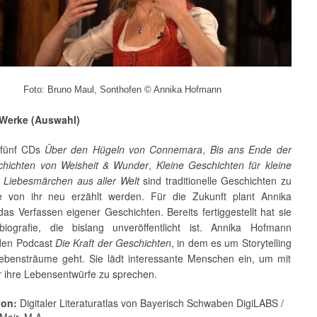
Foto: Bruno Maul, Sonthofen © Annika Hofmann
 Werke (Auswahl)
 fünf CDs
Über den Hügeln von Connemara
,
Bis ans Ende der
chichten von Weisheit & Wunder
,
Kleine Geschichten für kleine
d
Liebesmärchen aus aller Welt
sind traditionelle Geschichten zu
e von ihr neu erzählt werden. Für die Zukunft plant Annika
s Verfassen eigener Geschichten. Bereits fertiggestellt hat sie
bio­grafie, die bislang unveröffentlicht ist. Annika Hofmann
 den Podcast
Die Kraft der Geschichten
, in dem es um Storytelling
bensträume geht. Sie lädt interessante Menschen ein, um mit
r ihre Lebensentwürfe zu sprechen.
von:
Digitaler Literaturatlas von Bayerisch Schwaben DigiLABS /