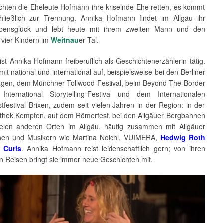
chten die Eheleute Hofmann ihre kriselnde Ehe retten, es kommt
hließlich zur Trennung. Annika Hofmann findet im Allgäu ihr
bensglück und lebt heute mit ihrem zweiten Mann und den
 vier Kindern im
Weitnau
er Tal.
ist Annika Hofmann freiberuflich als Geschichtenerzählerin tätig.
damit national und international auf, beispielsweise bei den Berliner
gen, dem Münchner Tollwood-Festival, beim Beyond The Border
nternational Storytelling-Festival und dem Internationalen
tfestival Brixen, zudem seit vielen Jahren in der Region: in der
iothek Kempten, auf dem Römerfest, bei den Allgäuer Bergbahnen
elen anderen Orten im Allgäu, häufig zusammen mit Allgäuer
nen und Musikern wie Martina Noichl, VUIMERA,
Hedwig Roth
d Curls
. Annika Hofmann reist leidenschaftlich gern; von ihren
n Reisen bringt sie immer neue Geschichten mit.