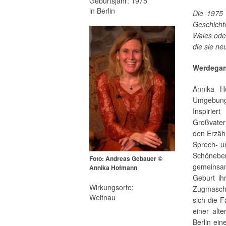
Geburtsjahr: 1975
in Berlin
Die 1975 
Geschichte
Wales oder
die sie ne
Werdega
Annika H
Umgebung 
Inspirie
Großvater
den Erzäh
Sprech- un
Schöneber
Foto: Andreas Gebauer ©
gemeinsa
Annika Hofmann
Geburt ih
Wirkungsorte:
Zugmaschi
Weitnau
sich die F
einer alt
Berlin ei