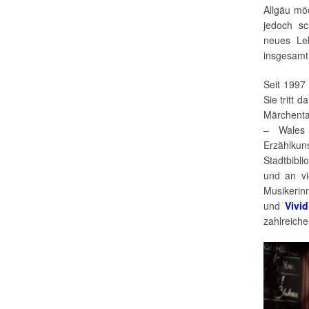
Allgäu mö
jedoch sc
neues Le
insgesamt
Seit 1997 
Sie tritt 
Märchenta
– Wales I
Erzählkuns
Stadtbibl
und an vi
Musikerin
und
Vivi
zahlreiche