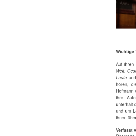
Wichtige
Auf ihren
Welt
,
Ges
Leute
un
hören, di
Hofmann da
ihre Auto
unterhält
und um Le
ihnen übe
Verfasst 