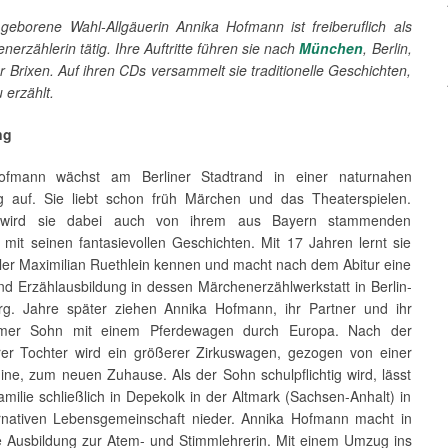
geborene Wahl-Allgäuerin Annika Hofmann ist freiberuflich als
nerzählerin tätig. Ihre Auftritte führen sie nach
München
, Berlin,
 Brixen. Auf ihren CDs versammelt sie traditionelle Geschichten,
u erzählt.
ng
ofmann wächst am Berliner Stadtrand in einer naturnahen
auf. Sie liebt schon früh Märchen und das Theaterspielen.
rt wird sie dabei auch von ihrem aus Bayern stammenden
 mit seinen fantasievollen Geschichten. Mit 17 Jahren lernt sie
ler Maximilian Ruethlein kennen und macht nach dem Abitur eine
d Erzählaus­bildung in dessen Märchenerzählwerkstatt in Berlin-
g. Jahre später ziehen Annika Hofmann, ihr Partner und ihr
mer Sohn mit einem Pferdewagen durch Europa. Nach der
rer Tochter wird ein größerer Zirkuswagen, gezogen von einer
ne, zum neuen Zuhause. Als der Sohn schulpflichtig wird, lässt
amilie schließlich in Depekolk in der Altmark (Sachsen-Anhalt) in
ernativen Lebensgemeinschaft nieder. Annika Hofmann macht in
ne Ausbildung zur Atem- und Stimmlehrerin. Mit einem Umzug ins