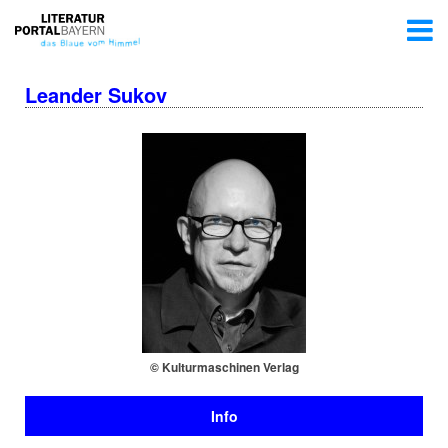
Leander Sukov
© Kul­tur­ma­schi­nen Verlag
Info