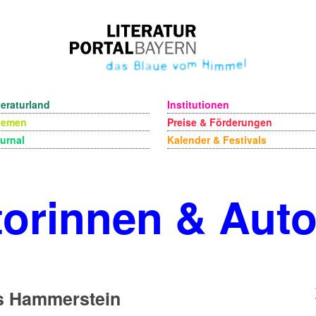
teraturland
Institutionen
hemen
Preise & Förderungen
urnal
Kalender & Festivals
orinnen & Aut
s Hammerstein