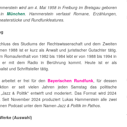
merstein wird am 4. Mai 1958 in Freiburg im Breisgau geboren
 in
München
. Hammerstein verfasst Romane, Erzählungen,
heaterstücke und Rundfunkfeatures.
ng
hluss des Studiums der Rechtswissenschaft und dem Zweiten
en 1988 ist er kurz als Anwalt und juristischer Gutachter tätig.
m Romaufenthalt von 1982 bis 1984 lebt er von 1988 bis 1994 in
 er mit dem Radio in Berührung kommt. Heute ist er als
list und Schriftsteller tätig.
 arbeitet er frei für den
Bayerischen Rundfunk
, für dessen
daktion er seit vielen Jahren jeden Samstag das politische
n „Jazz & Politik" entwirft und moderiert. Das Format wird 2024
lt. Seit November 2024 produziert Lukas Hammerstein alle zwei
inen Podcast unter dem Namen
Jazz & Politik im Pathos
.
 Werke (Auswahl)