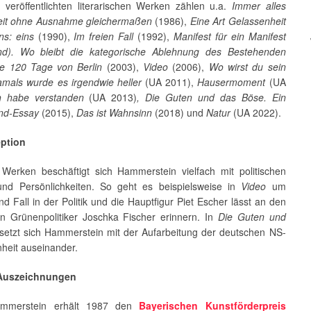
 veröffentlichten literarischen Werken zählen u.a.
Immer alles
it ohne Ausnahme gleichermaßen
(1986),
Eine Art Gelassenheit
ns: eins
(1990),
Im freien Fall
(1992),
Manifest für ein Manifest
d). Wo bleibt die kategorische Ablehnung des Bestehenden
ie 120 Tage von Berlin
(2003),
Video
(2006),
Wo wirst du sein
mals wurde es irgendwie heller
(UA 2011),
Hausermoment
(UA
h habe verstanden
(UA 2013)
, Die Guten und das Böse. Ein
nd-Essay
(2015),
Das ist Wahnsinn
(2018) und
Natur
(UA 2022).
eption
 Werken beschäftigt sich Hammerstein vielfach mit politischen
d Persönlichkeiten. So geht es beispielsweise in
Video
um
nd Fall in der Politik und die Hauptfigur Piet Escher lässt an den
n Grünenpolitiker Joschka Fischer erinnern. In
Die Guten und
setzt sich Hammerstein mit der Aufarbeitung der deutschen NS-
heit auseinander.
 Auszeichnungen
mmerstein erhält 1987 den
Bayerischen Kunstförderpreis