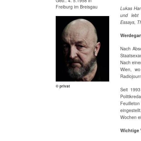
Geb.: 4. 5.1958 in
Freiburg im Breisgau
Lukas Ham
und lebt
Essays, T
Werdega
Nach Absc
Staatsexam
Nach eine
Wien, wo
Radiojourna
© privat
Seit 1993
Politikre
Feuilleto
eingestel
Wochen e
Wichtige