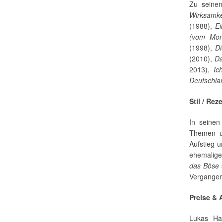
Zu seinen
Wirksamke
(1988),
Ei
(vom Mon
(1998),
D
(2010),
Da
2013),
Ic
Deutschla
Stil / Rez
In seinen
Themen un
Aufstieg u
ehemalige
das Böse
Vergangen
Preise &
Lukas Ha