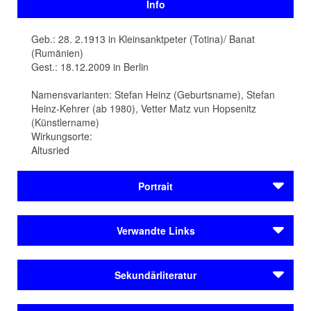
Info
Geb.: 28. 2.1913 in Kleinsanktpeter (Totina)/ Banat
(Rumänien)
Gest.: 18.12.2009 in Berlin
Namensvarianten: Stefan Heinz (Geburtsname), Stefan
Heinz-Kehrer (ab 1980), Vetter Matz vun Hopsenitz
(Künstlername)
Wirkungsorte:
Altusried
Portrait
Die Bedeutung des Theatermanns und Schriftstellers
Verwandte Links
Stefan Heinz (1913-2009) alias Hans Kehrer alias Stefan
Heinz-Kehrer für die rumäniendeutsche Literatur und
Autoren
Kultur ist tiefgreifend. Er verfasst u.a. das erste
Sekundärliteratur
Müller, Ingrid
rumäniendeutsche Bühnenstück, das sich mit dem
Einfluss der Nationalsozialisten auf die deutsche
Autoren