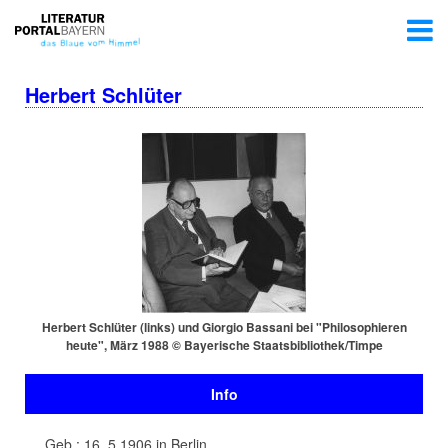
Herbert Schlüter
Herbert Schlüter (links) und Giorgio Bassani bei "Phi­lo­so­phie­ren
heute", März 1988 © Bayerische Staats­bi­blio­thek/Timpe
Info
Geb.: 16. 5.1906 in Berlin