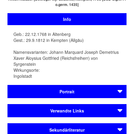
o.​germ. 1435]
Info
Geb.: 22.12.1768 in Altenberg
Gest.: 29.9.1812 in Kempten (Allgäu)
Namensvarianten: Johann Marquard Joseph Demetrius
Xaver Aloysius Gottfried (Reichsfreiherr) von
Syrgenstein
Wirkungsorte:
Ingolstadt
Portrait
(Johann) Marquard (Joseph Demetrius Xaver Aloysius
Verwandte Links
Gottfried) Reichsfreiherr von Syrgenstein wird 1768 auf
Schloss Altenberg bei
Dillingen
an der Donau geboren.
Städteporträts
Von Syrgenstein tritt als Lyriker hervor, von ihm sind
Sekundärliteratur
Ingolstadt
Dichterische Versuche
und ein Gedichtband überliefert.