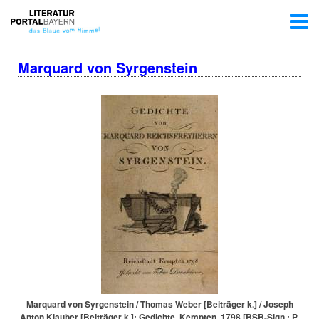
Marquard von Syrgenstein
Marquard von Syrgenstein / Thomas Weber [Beiträger k.] / Joseph
Anton Klauber [Beiträger k.]: Gedichte, Kempten, 1798 [BSB-Sign.: P.​