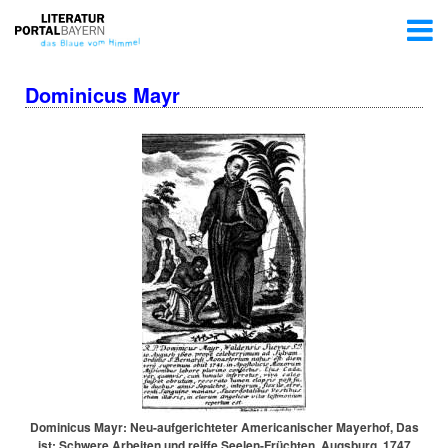
Dominicus Mayr
Dominicus Mayr: Neu-auf­ge­rich­te­ter Ame­ri­ca­ni­scher Mayerhof, Das
ist: Schwere Arbeiten und reiffe See­len-Früch­ten, Augsburg, 1747