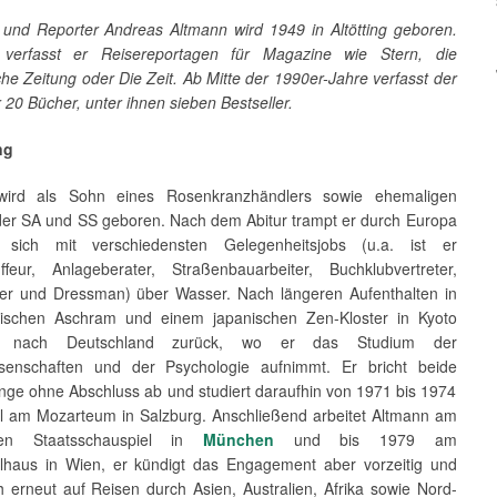
 und Reporter Andreas Altmann wird 1949 in Altötting geboren.
 verfasst er Reisereportagen für Magazine wie Stern, die
e Zeitung oder Die Zeit. Ab Mitte der 1990er-Jahre verfasst der
 20 Bücher, unter ihnen sieben Bestseller.
ng
wird als Sohn eines Rosenkranzhändlers sowie ehemaligen
 der SA und SS geboren. Nach dem Abitur trampt er durch Europa
 sich mit verschiedensten Gelegenheitsjobs (u.a. ist er
uffeur, Anlageberater, Straßenbauarbeiter, Buchklubvertreter,
ier und Dressman) über Wasser. Nach längeren Aufenthalten in
ischen Aschram und einem japanischen Zen-Kloster in Kyoto
r nach Deutschland zurück, wo er das Studium der
senschaften und der Psychologie aufnimmt. Er bricht beide
nge ohne Abschluss ab und studiert daraufhin von 1971 bis 1974
l am Mozarteum in Salzburg. Anschließend arbeitet Altmann am
hen Staatsschauspiel in
München
und bis 1979 am
lhaus in Wien, er kündigt das Engagement aber vorzeitig und
h erneut auf Reisen durch Asien, Australien, Afrika sowie Nord-