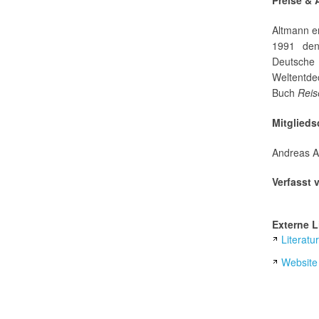
Preise &
Altmann e
1991 den
Deutsche
Weltentde
Buch
Reis
Mitglieds
Andreas Al
Verfasst 
Externe L
Literat
Website