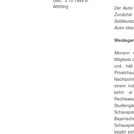
Geb.: 3.10.1949 in
Altötting
Der Autor
Zunächst
Süddeutsch
Autor über
Werdega
Altmann 
Mitglieds
und hält
Privatcha
Nachtport
einem ind
kehrt e
Rechtswis
Studiengä
Schauspie
Bayerisc
Schauspie
begibt sic