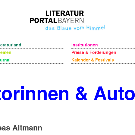
teraturland
Institutionen
hemen
Preise & Förderungen
urnal
Kalender & Festivals
orinnen & Aut
eas Altmann