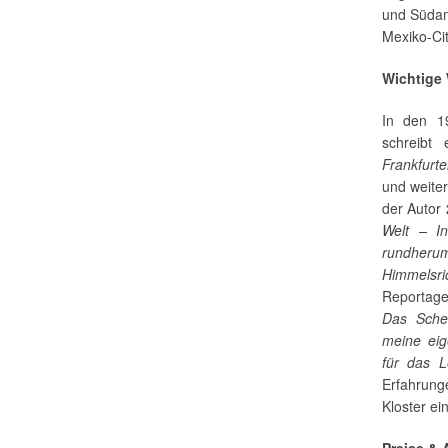
und Südam
Mexiko-City
Wichtige
In den 1
schreibt
Frankfurt
und weiter
der Autor 
Welt – I
rundheru
Himmelsri
Reportage
Das Sche
meine eig
für das 
Erfahrun
Kloster ei