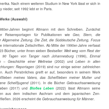
erika. Nach einem weiteren Studium in New York lässt er sich in
 nieder, seit 1992 lebt er in Paris.
 Werke (Auswahl)
980er-Jahren beginnt Altmann mit dem Schreiben. Zunächst
 er Reisereportagen für Publikationen wie
Geo, Stern, die
er Allgemeine Zeitung, Die Zeit, die Süddeutsche Zeitung, Focus
e internationale Zeitschriften. Ab Mitte der 1990er-Jahre verfasst
23 Bücher, unter ihnen sieben Bestseller:
Weit weg vom Rest der
n 90 Tagen von Tanger nach Johannesburg
(1996),
Einmal
m – Geschichte einer Weltreise
(2002) und
Leben in allen
chtungen: Reportagen
(2019) sind nur einige seiner zahlreichen
n. Auch Persönliches greift er auf, besonders in seinem Werk
ißleben meines Vaters, das Scheißleben meiner Mutter und
ene Scheißjugend
(2011). In die Bücher
Gebrauchsanweisung
Leben
(2017) und
Bloßes Leben
(2022) lässt Altmann seine
gen aus dem indischen Aschram und dem japanischen Zen-
nfließen. 2026 erscheint die
Gebrauchsanweisung für Männer
.