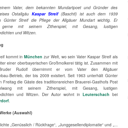
einem Vater, dem bekannten Mundartpoet und Gründer des
reises Ostallgäu
Kaspar Streif
(Baschtl) ist auch dem 1939
 Günter Streif die Pflege der Allgäuer Mundart wichtig. Er
t gerne mit seinem Zitherspiel, mit Gesang, lustigen
dichten und Witzen.
ng
reif kommt in
München
zur Welt, wo sein Vater Kaspar Streif als
iter einer ober­bayerischen Großmolkerei tätig ist. Zusammen mit
Bruder Rudolf übernimmt er vom Vater den Allgäuer
bau-Betrieb, der bis 2009 existiert. Seit 1963 unterhält Günter
en Freitag die Gäste des traditionsreichen Brauerei-Gasthofs Post
lwang mit seinem Zitherspiel, mit Gesang, lustigen
edichten und Witzen. Der Autor wohnt in
Leuterschach
bei
rdorf
.
 Werke (Auswahl)
chte „Genüsslich / Rückfrage“, „Junggesellendiplomatie“ und „...