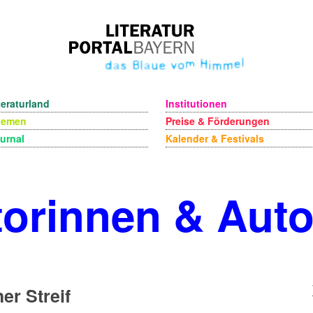
teraturland
Institutionen
hemen
Preise & Förderungen
urnal
Kalender & Festivals
orinnen & Aut
er Streif