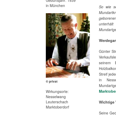
Geburtsjahr: 1939
in München
So wie s
Mundartk
geborenen
unterhäl
Mundartge
Werdega
Günter St
Verkaufsle
seinem 
Holzbalkon
Streif jed
in Nesse
© privat
Mundartg
Marktobe
Wirkungsorte:
Nesselwang
Leuterschach
Wichtige
Marktoberdorf
Seine Gedi