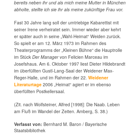
bereits neben ihr und als mich meine Mutter in München
abholte, stellte ich sie ihr als meine zukünftige Frau vor.
Fast 30 Jahre lang soll der umtriebige Kabarettist mit
seiner Irene verheiratet sein. Immer wieder aber kehrt
er später auch in seine „Wahl-Heimat“ Weiden zurück.
So spielt er am 12. März 1973 im Rahmen des
Theaterprogramms der „Kleinen Bühne“ die Hauptrolle
im Stück
Der Manager
von Felicien Marceau im
Josefshaus. Am 6. Oktober 1997 liest Dieter Hildebrandt
im überfüllten Gustl-Lang-Saal der Weidener Max-
Reger-Halle, und im Rahmen der 22.
Weidener
Literaturtage
2006 „Heimat“ agiert er im ebenso
überfüllten Postkellersaal.
(Zit. nach Wolfsteiner, Alfred [1998]: Die Naab. Leben
am Fluß im Wandel der Zeiten. Amberg, S. 38.)
Verfasst von:
Bernhard M. Baron / Bayerische
Staatsbibliothek