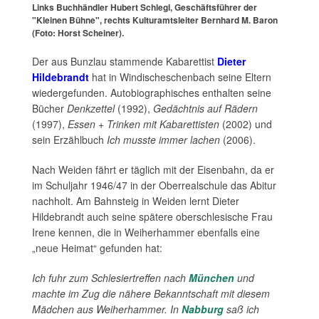
Links Buchhändler Hubert Schlegl, Geschäftsführer der
"Kleinen Bühne", rechts Kulturamtsleiter Bernhard M. Baron
(Foto: Horst Scheiner).
Der aus Bunzlau stammende Kabarettist
Dieter
Hildebrandt
hat in Windischeschenbach seine Eltern
wiedergefunden. Autobiographisches enthalten seine
Bücher
Denkzettel
(1992),
Gedächtnis auf Rädern
(1997),
Essen + Trinken mit Kabarettisten
(2002) und
sein Erzählbuch
Ich musste immer lachen
(2006).
Nach Weiden fährt er täglich mit der Eisenbahn, da er
im Schuljahr 1946/47 in der Oberrealschule das Abitur
nachholt. Am Bahnsteig in Weiden lernt Dieter
Hildebrandt auch seine spätere oberschlesische Frau
Irene kennen, die in Weiherhammer ebenfalls eine
„neue Heimat“ gefunden hat:
Ich fuhr zum Schlesiertreffen nach
München
und
machte im Zug die nähere Bekanntschaft mit diesem
Mädchen aus Weiherhammer. In
Nabburg
saß ich