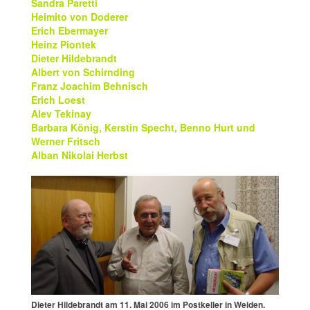
Sandra Paretti
Heimito von Doderer
Erich Ebermayer
Heinz Piontek
Dieter Hildebrandt
Albert von Schirnding
Franz Joachim Behnisch
Erich Loest
Alev Tekinay
Barbara König, Kerstin Specht, Benno Hurt und
Werner Fritsch
Alban Nikolai Herbst
Dieter Hildebrandt am 11. Mai 2006 im Postkeller in Weiden.