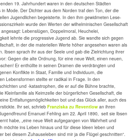
enden 19. Jahrhundert waren in den deutschen Städten
 in Mode. Der Dichter aus dem Norden traf den Ton, der die
ellen Jugendlichen begeisterte. In den ihm gewidmeten Lese-
sionszirkeln wurde den Werten der wilhelminischen Gesellschaft
 angesagt: Lebenslügen, Doppelmoral, Heuchelei,
gkeit lehnte die progressive Jugend ab. Sie wandte sich gegen
lschaft, in der die materiellen Werte höher angesehen waren als
en. Ibsen sprach ihr aus der Seele und gab die Zielrichtung ihrer
vor: Gegen die alte Ordnung, für eine neue Welt, einen neuen,
schen! Er enthüllte in seinen Dramen die verdrängten und
enen Konflikte in Staat, Familie und Individuum, die
llen Lebensformen stellte er radikal in Frage. In den
hichten und -katastrophen, die er auf die Bühne brachte,
ie Kleinfamilie als Keimzelle der bürgerlichen Gesellschaft, die
eine Entfaltungsmöglichkeiten bot und das Glück aller, auch des
stickte. Ihr sei, schrieb
Franziska zu Reventlow
an ihren
Jugendfreund Emanuel Fehling am 22. April 1890, seit sie Ibsen
ernt habe, „eine neue Welt aufgegangen von Wahrheit und
ich möchte ins Leben hinaus und für diese Ideen leben und
er bei diesem Zuhauseleben sind mir ja die Flügel geschnitten“.