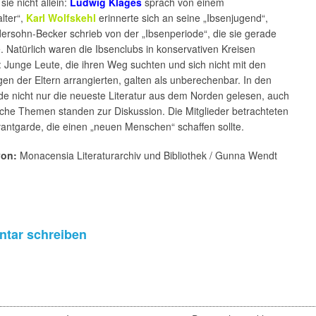
sie nicht allein:
Ludwig Klages
sprach von einem
alter“,
Karl Wolfskehl
erinnerte sich an seine „Ibsenjugend“,
ersohn-Becker schrieb von der „Ibsenperiode“, die sie gerade
. Natürlich waren die Ibsenclubs in konservativen Kreisen
: Junge Leute, die ihren Weg suchten und sich nicht mit den
gen der Eltern arrangierten, galten als unberechenbar. In den
de nicht nur die neueste Literatur aus dem Norden gelesen, auch
ische Themen standen zur Diskussion. Die Mitglieder betrachteten
vantgarde, die einen „neuen Menschen“ schaffen sollte.
von:
Monacensia Literaturarchiv und Bibliothek / Gunna Wendt
tar schreiben