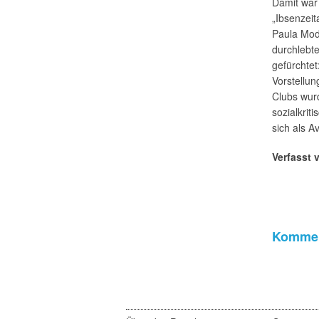
Damit war 
„Ibsenzeit
Paula Mod
durchlebte
gefürchtet
Vorstellun
Clubs wur
sozialkrit
sich als A
Verfasst 
Kommen