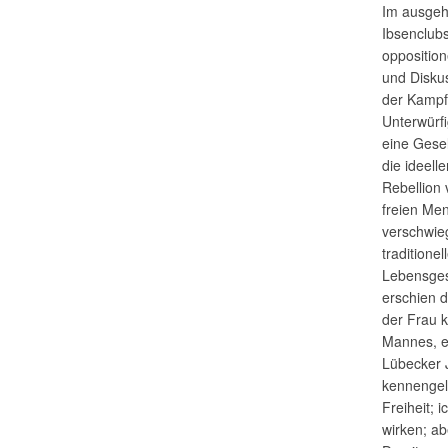
Im ausgeh
Ibsenclubs
opposition
und Diskus
der Kampf
Unterwürfi
eine Gesel
die ideell
Rebellion 
freien Men
verschwieg
traditione
Lebensgesc
erschien d
der Frau k
Mannes, er
Lübecker 
kennengel
Freiheit; 
wirken; ab