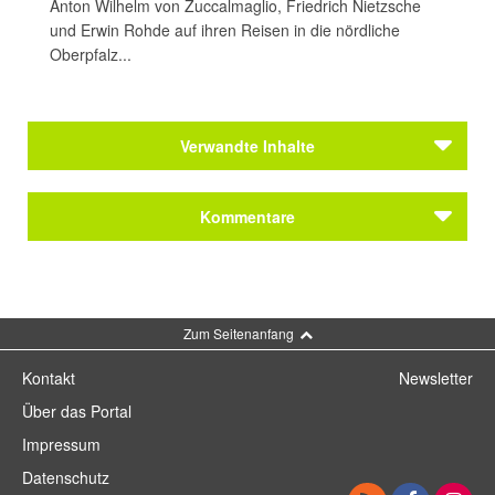
Anton Wilhelm von Zuccalmaglio, Friedrich Nietzsche
und Erwin Rohde auf ihren Reisen in die nördliche
Oberpfalz...
Verwandte Inhalte
Literarische Orte
Kommentare
Weiden, Scheibenstraße 7: Waldsassener
Kasten
Journal
Kommentar schreiben
Als Emmy Ball-Hennings 1927 die
Zum Seitenanfang
„Konnersreuther Resl“ besuchte
Kontakt
Newsletter
Über das Portal
Impressum
Datenschutz