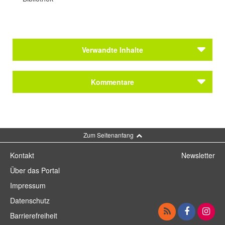
Verwandte Inhalte
Themen
Kommentare
Felix Mendelssohn Bartholdy über München
Kommentar schreiben
Zum Seitenanfang
Kontakt
Newsletter
Über das Portal
Impressum
Datenschutz
Barrierefreiheit