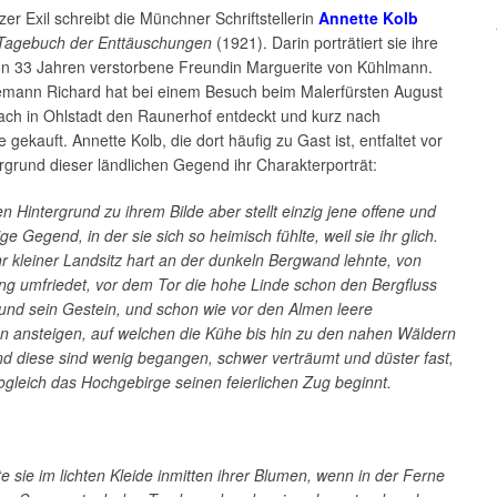
er Exil schreibt die Münchner Schriftstellerin
Annette Kolb
 Tagebuch der Enttäuschungen
(1921). Darin porträtiert sie ihre
von 33 Jahren verstorbene Freundin Marguerite von Kühlmann.
mann Richard hat bei einem Besuch beim Malerfürsten August
ach in Ohlstadt den Raunerhof entdeckt und kurz nach
 gekauft. Annette Kolb, die dort häufig zu Gast ist, entfaltet vor
grund dieser ländlichen Gegend ihr Charakterporträt:
 Hintergrund zu ihrem Bilde aber stellt einzig jene offene und
e Gegend, in der sie sich so heimisch fühlte, weil sie ihr glich.
hr kleiner Landsitz hart an der dunkeln Bergwand lehnte, von
ng umfriedet, vor dem Tor die hohe Linde schon den Bergfluss
und sein Gestein, und schon wie vor den Almen leere
n ansteigen, auf welchen die Kühe bis hin zu den nahen Wäldern
d diese sind wenig begangen, schwer verträumt und düster fast,
sogleich das Hochgebirge seinen feierlichen Zug beginnt.
te sie im lichten Kleide inmitten ihrer Blumen, wenn in der Ferne