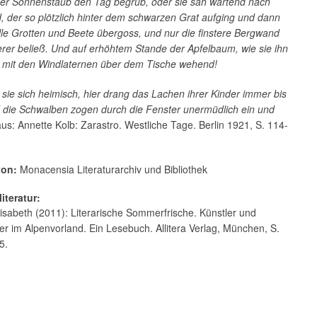
ner Sonnenstaub den Tag begrub, oder sie sah wartend nach
 der so plötzlich hinter dem schwarzen Grat aufging und dann
lle Grotten und Beete übergoss, und nur die finstere Bergwand
erer beließ. Und auf erhöhtem Stande der Apfelbaum, wie sie ihn
, mit den Windlaternen über dem Tische wehend!
e sie sich heimisch, hier drang das Lachen ihrer Kinder immer bis
d die Schwalben zogen durch die Fenster unermüdlich ein und
aus: Annette Kolb: Zarastro. Westliche Tage. Berlin 1921, S. 114-
von:
Monacensia Literaturarchiv und Bibliothek
iteratur:
isabeth (2011): Literarische Sommerfrische. Künstler und
ller im Alpenvorland. Ein Lesebuch. Allitera Verlag, München, S.
5.