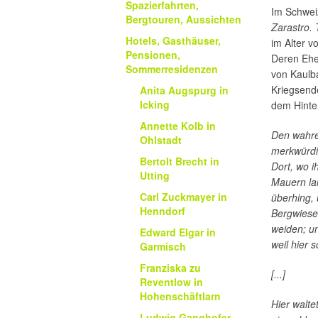
Spazierfahrten,
Im Schweiz
Bergtouren, Aussichten
Zarastro.
Hotels, Gasthäuser,
im Alter 
Pensionen,
Deren Ehe
Sommerresidenzen
von Kaulb
Kriegsende
Anita Augspurg in
Icking
dem Hinter
Annette Kolb in
Den wahren
Ohlstadt
merkwürdig
Bertolt Brecht in
Dort, wo i
Utting
Mauern la
Carl Zuckmayer in
überhing, 
Henndorf
Bergwiese
weiden; un
Edward Elgar in
weil hier 
Garmisch
Franziska zu
[...]
Reventlow in
Hohenschäftlarn
Hier walte
Ludwig Ganghofer