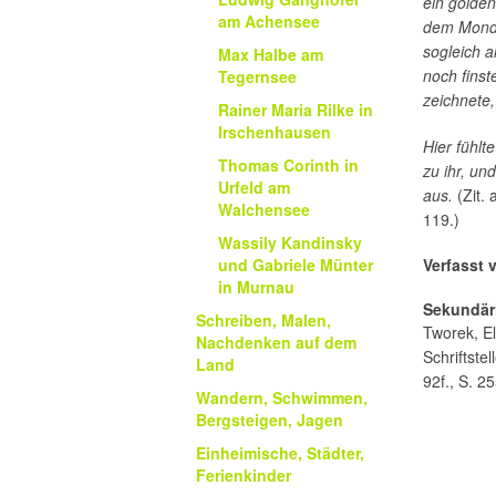
ein golde
am Achensee
dem Mond,
sogleich a
Max Halbe am
noch finst
Tegernsee
zeichnete
Rainer Maria Rilke in
Irschenhausen
Hier fühlt
Thomas Corinth in
zu ihr, un
Urfeld am
aus.
(Zit. 
Walchensee
119.)
Wassily Kandinsky
und Gabriele Münter
Verfasst 
in Murnau
Sekundärl
Schreiben, Malen,
Tworek, El
Nachdenken auf dem
Schriftste
Land
92f., S. 25
Wandern, Schwimmen,
Bergsteigen, Jagen
Einheimische, Städter,
Ferienkinder