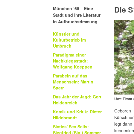
Die S
München ’68 – Eine
Stadt und ihre Literatur
in Aufbruchstimmung
Künstler und
Kulturbetrieb im
Umbruch
Paradigma einer
Nachkriegsstadt:
Wolfgang Koeppen
Parabeln auf das
Menschsein: Martin
Sperr
Das Jahr der Jagd: Gert
Uwe Timm ©
Heidenreich
Geboren 
Komik und Kritik: Dieter
Kürschner
Hildebrandt
legt dann
Sixties' Sex Sells:
kennenlern
Siegfried (Sigi) Sommer