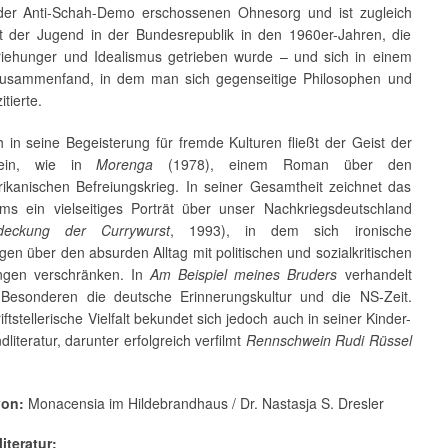
er Anti-Schah-Demo erschossenen Ohnesorg und ist zugleich
ät der Jugend in der Bundesrepublik in den 1960er-Jahren, die
iehunger und Idealismus getrieben wurde – und sich in einem
 zusammenfand, in dem man sich gegenseitige Philosophen und
itierte.
 in seine Begeisterung für fremde Kulturen fließt der Geist der
 ein, wie in
Morenga
(1978), einem Roman über den
rikanischen Befreiungskrieg. In seiner Gesamtheit zeichnet das
s ein vielseitiges Porträt über unser Nachkriegsdeutschland
deckung der
Currywurst
, 1993), in dem sich ironische
n über den absurden Alltag mit politischen und sozialkritischen
ngen verschränken. In
Am Beispiel meines Bruders
verhandelt
esonderen die deutsche Erinnerungskultur und die NS-Zeit.
iftstellerische Vielfalt bekundet sich jedoch auch in seiner Kinder-
literatur, darunter erfolgreich verfilmt
Rennschwein Rudi Rüssel
von:
Monacensia im Hildebrandhaus / Dr. Nastasja S. Dresler
iteratur: