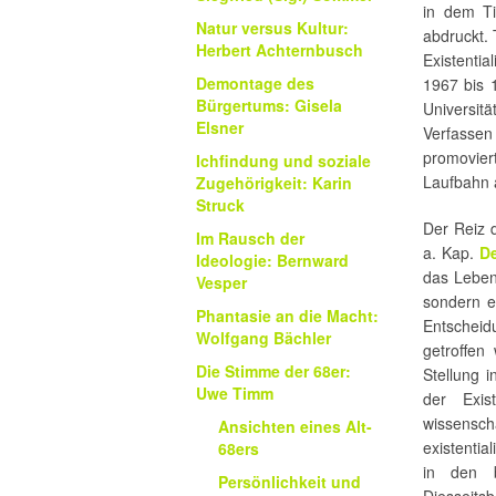
in dem Ti
Natur versus Kultur:
abdruckt.
Herbert Achternbusch
Existentia
Demontage des
1967 bis 
Bürgertums: Gisela
Universitä
Elsner
Verfasse
promovier
Ichfindung und soziale
Laufbahn al
Zugehörigkeit: Karin
Struck
Der Reiz d
Im Rausch der
a. Kap.
De
Ideologie: Bernward
das Leben
Vesper
sondern er
Phantasie an die Macht:
Entscheid
Wolfgang Bächler
getroffen
Die Stimme der 68er:
Stellung 
Uwe Timm
der Exis
wissenscha
Ansichten eines Alt-
existentia
68ers
in den b
Persönlichkeit und
Diesseits