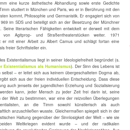
mm eine kurze ästhetische Abhandlung sowie erste Gedichte
 Timm studiert in München und Paris, wo er in Berührung mit den
listen kommt, Philosophie und Germanistik. Er engagiert sich von
1969 im SDS und beteiligt sich an der Besetzung der Münchner
t. Seine literarischen Fähigkeiten entwickelt er derweil mit dem
n von Agitprop- und Straßentheaterstücken weiter. 1971
t er mit einer Arbeit zu Albert Camus und schlägt fortan eine
s freier Schriftsteller ein.
es Existentialismus liegt in seiner Ideologiefreiheit begründet (s.
r Existentialismus als Humanismus
). Der Sinn des Lebens ist
 selbst – er leitet sich aus keinem übergeschalteten Dogma ab,
gibt sich aus der freien individuellen Entscheidung. Dass diese
ung auch jenseits der jugendlichen Erziehung und Sozialisierung
 werden kann, jeder Mensch zu jeder Zeit frei darin ist, seine
in der Welt zu bestimmen, war eine der reizvollen Überlegungen
tentialisten, an die Timm sowohl künstlerisch als auch
ftlich anzuschließen wusste. Gleichermaßen spiegelt sich in der
listischen Haltung gegenüber der Sinnlosigkeit der Welt – wie sie
eiden Weltkriegen evident wurde – und der radikalen
bejahung die revolutionäre Gesinnung der Nachkriegssöhne. Aus