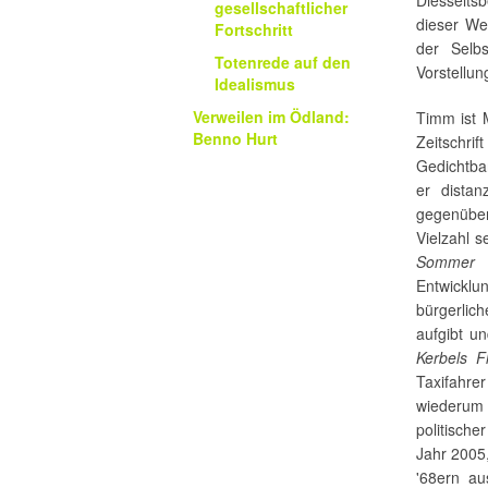
gesellschaftlicher
dieser Wel
Fortschritt
der Selbs
Totenrede auf den
Vorstellun
Idealismus
Verweilen im Ödland:
Timm ist 
Benno Hurt
Zeitschrif
Gedichtb
er distan
gegenüber
Vielzahl 
Somme
Entwickl
bürgerlic
aufgibt un
Kerbels F
Taxifahre
wiederum 
politische
Jahr 2005
'68ern au