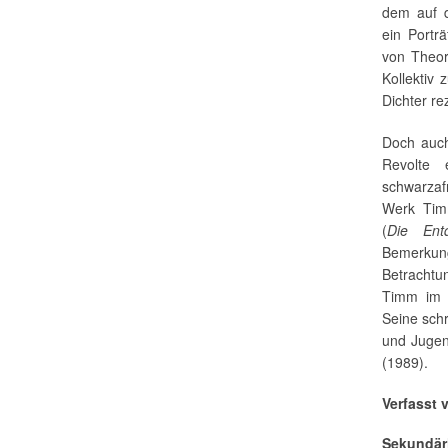
dem auf d
ein Portr
von Theor
Kollektiv
Dichter rez
Doch auch
Revolte
schwarzaf
Werk Timm
(
Die Ent
Bemerkunge
Betrachtu
Timm im B
Seine schr
und Jugend
(1989).
Verfasst 
Sekundärl