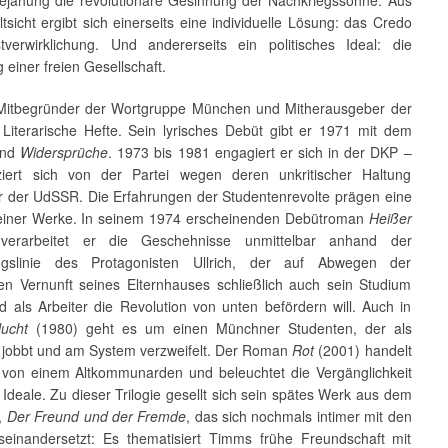
tsicht ergibt sich einerseits eine individuelle Lösung: das Credo
tverwirklichung. Und andererseits ein politisches Ideal: die
g einer freien Gesellschaft.
Mitbegründer der Wortgruppe München und Mitherausgeber der
t Literarische Hefte. Sein lyrisches Debüt gibt er 1971 mit dem
and
Widersprüche
. 1973 bis 1981 engagiert er sich in der DKP –
ziert sich von der Partei wegen deren unkritischer Haltung
 der UdSSR. Die Erfahrungen der Studentenrevolte prägen eine
seiner Werke. In seinem 1974 erscheinenden Debütroman
Heißer
r
verarbeitet er die Geschehnisse unmittelbar anhand der
ungslinie des Protagonisten Ullrich, der auf Abwegen der
hen Vernunft seines Elternhauses schließlich auch sein Studium
d als Arbeiter die Revolution von unten befördern will. Auch in
lucht
(1980) geht es um einen Münchner Studenten, der als
r jobbt und am System verzweifelt. Der Roman
Rot
(2001) handelt
von einem Altkommunarden und beleuchtet die Vergänglichkeit
r Ideale. Zu dieser Trilogie gesellt sich sein spätes Werk aus dem
,
Der Freund und der Fremde
, das sich nochmals intimer mit den
seinandersetzt: Es thematisiert Timms frühe Freundschaft mit