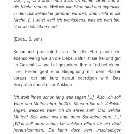
Gott. [...] Und drum muß auch ich immer beten und in
die Kirche rennen. Weil wir alle Säue sind und eigentlich
in den Schweinestall gehören würden, aber nicht in die
Kirche. [...] Jetzt weiß ich wenigstens, was ich wert bin.
Und wie ich leben muß.
(Ebda., S. 58f.)
Kosemund prostituiert sich. An die Ehe glaubt sie
ebenso wenig wie an die Liebe, dafür ist sie frei und gut
im Geschäft – und tief gesunken. Ihrem Tod bei einem
ihrer Freier geht eine Begegnung mit dem Pfarrer
voraus, der sie kurz darauf beerdigen wird. Das
Gespräch ähnelt einer Anklage:
Ich wollt Ihnen schon lang was sagen [...]. Also, ich soll
Vater und Mutter ehrn, heißt’s. Können Sie mir vielleicht
sagen, welchen Vater ich da ehren soll? Und welche
Mutter? Seit wann soll man denn Schweine ehrn. [...]
[W]as soll denn schon bei solchen Eltern für ein Kind
herauskommen. Da kann doch kein unschuldiger