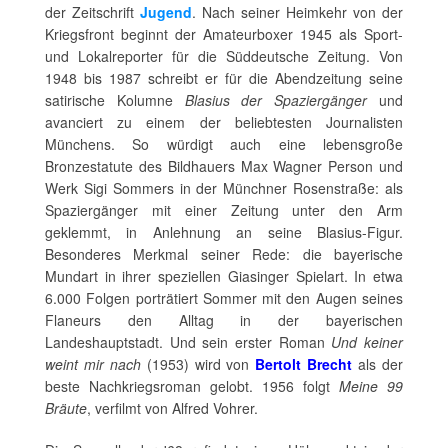
der Zeitschrift
Jugend
. Nach seiner Heimkehr von der
Kriegsfront beginnt der Amateurboxer 1945 als Sport-
und Lokalreporter für die Süddeutsche Zeitung. Von
1948 bis 1987 schreibt er für die Abendzeitung seine
satirische Kolumne
Blasius der Spaziergänger
und
avanciert zu einem der beliebtesten Journalisten
Münchens. So würdigt auch eine lebensgroße
Bronzestatute des Bildhauers Max Wagner Person und
Werk Sigi Sommers in der Münchner Rosenstraße: als
Spaziergänger mit einer Zeitung unter den Arm
geklemmt, in Anlehnung an seine Blasius-Figur.
Besonderes Merkmal seiner Rede: die bayerische
Mundart in ihrer speziellen Giasinger Spielart. In etwa
6.000 Folgen porträtiert Sommer mit den Augen seines
Flaneurs den Alltag in der bayerischen
Landeshauptstadt. Und sein erster Roman
Und keiner
weint mir nach
(1953) wird von
Bertolt Brecht
als der
beste Nachkriegsroman gelobt. 1956 folgt
Meine 99
Bräute
, verfilmt von Alfred Vohrer.