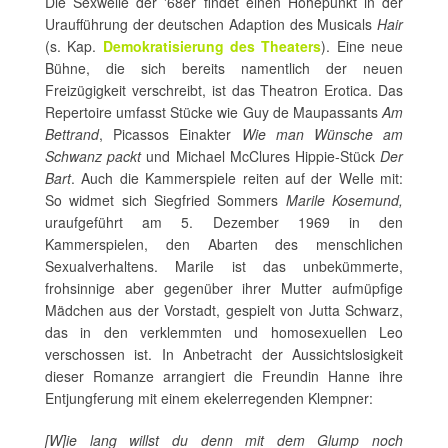
Die Sexwelle der '68er findet einen Höhepunkt in der
Uraufführung der deutschen Adaption des Musicals
Hair
(s. Kap.
Demokratisierung des Theaters
). Eine neue
Bühne, die sich bereits namentlich der neuen
Freizügigkeit verschreibt, ist das Theatron Erotica. Das
Repertoire umfasst Stücke wie Guy de Maupassants
Am
Bettrand
, Picassos Einakter
Wie man Wünsche am
Schwanz packt
und Michael McClures Hippie-Stück
Der
Bart
. Auch die Kammerspiele reiten auf der Welle mit:
So widmet sich Siegfried Sommers
Marile Kosemund,
uraufgeführt am 5. Dezember 1969 in den
Kammerspielen, den Abarten des menschlichen
Sexualverhaltens. Marile ist das unbekümmerte,
frohsinnige aber gegenüber ihrer Mutter aufmüpfige
Mädchen aus der Vorstadt, gespielt von Jutta Schwarz,
das in den verklemmten und homosexuellen Leo
verschossen ist. In Anbetracht der Aussichtslosigkeit
dieser Romanze arrangiert die Freundin Hanne ihre
Entjungferung mit einem ekelerregenden Klempner:
[W]ie lang willst du denn mit dem Glump noch