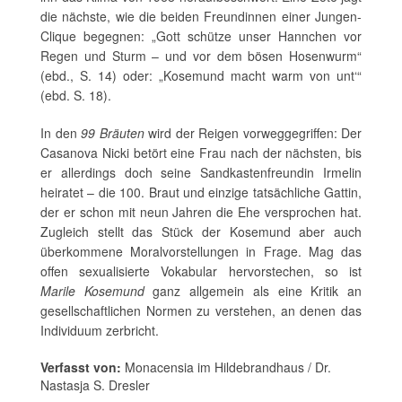
die nächste, wie die beiden Freundinnen einer Jungen-
Clique begegnen: „Gott schütze unser Hannchen vor
Regen und Sturm – und vor dem bösen Hosenwurm“
(ebd., S. 14) oder: „Kosemund macht warm von unt‘“
(ebd. S. 18).
In den
99 Bräuten
wird der Reigen vorweggegriffen: Der
Casanova Nicki betört eine Frau nach der nächsten, bis
er allerdings doch seine Sandkastenfreundin Irmelin
heiratet – die 100. Braut und einzige tatsächliche Gattin,
der er schon mit neun Jahren die Ehe versprochen hat.
Zugleich stellt das Stück der Kosemund aber auch
überkommene Moralvorstellungen in Frage. Mag das
offen sexualisierte Vokabular hervorstechen, so ist
Marile Kosemund
ganz allgemein als eine Kritik an
gesellschaftlichen Normen zu verstehen, an denen das
Individuum zerbricht.
Verfasst von:
Monacensia im Hildebrandhaus / Dr.
Nastasja S. Dresler