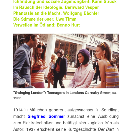
Ichfindung und soziale Zugehörigkeit: Karin Struck
Im Rausch der Ideologie: Bernward Vesper
Phantasie an die Macht: Wolfgang Bächler
Die Stimme der 68er: Uwe Timm
Verweilen im Ödland: Benno Hurt
"Swinging London": Teenagers in Londons Carnaby Street, ca.
1966
1914 in München geboren, aufgewachsen in Sendling,
macht
Siegfried Sommer
zunächst eine Ausbildung
zum Elektrotechniker und betätigt sich zugleich früh als
Autor: 1937 erscheint seine Kurzgeschichte
Der Bart
in