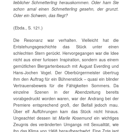
lieblicher Schmetterling herauskommen. Oder ham Sie
schon amal einen Schmetterling gesehn, der grunzt.
Oder ein Schwein, das fliegt?
(Ebda., S. 121.)
Die Resonanz war verhalten. Vielleicht hat die
Entstehungsgeschichte das Stück unter einen
schlechten Stern gerückt. Hervorgegangen war die Idee
nicht aus einer furiosen Inspiration, sondern aus einem
gemütlichen Biergartenbesuch mit August Everding und
Hans-Jochen Vogel. Der Oberbürgermeister übertrug
ihm den Auftrag für ein Bühnenstück – quasi ein blinder
Vertrauensbeweis für die Fähigkeiten Sommers. Da
einzelne Szenen in der Abendzeitung bereits
vorabgedruckt worden waren, war der Andrang bei der
Premiere entsprechend groß, der Beifall jedoch mau.
Über elf Aufführungen kam das Stück nicht hinaus.
Ungeachtet dessen ist
Marile Kosemund
ein wichtiges
Zeugnis des veränderten Umgangs mit Sexualität, wie
ihn das Klima von 1968 heraufbeschwört. Eine Zote jagt