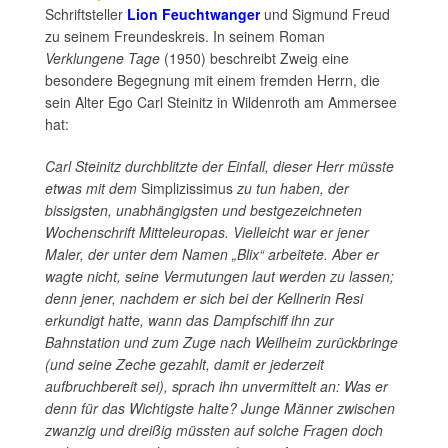
Schriftsteller
Lion Feuchtwanger
und Sigmund Freud
zu seinem Freundeskreis. In seinem Roman
Verklungene Tage
(1950) beschreibt Zweig eine
besondere Begegnung mit einem fremden Herrn, die
sein Alter Ego Carl Steinitz in Wildenroth am Ammersee
hat:
Carl Steinitz durchblitzte der Einfall, dieser Herr müsste
etwas mit dem
Simplizissimus
zu tun haben, der
bissigsten, unabhängigsten und bestgezeichneten
Wochenschrift Mitteleuropas. Vielleicht war er jener
Maler, der unter dem Namen „Blix“ arbeitete. Aber er
wagte nicht, seine Vermutungen laut werden zu lassen;
denn jener, nachdem er sich bei der Kellnerin Resi
erkundigt hatte, wann das Dampfschiff ihn zur
Bahnstation und zum Zuge nach Weilheim zurückbringe
(und seine Zeche gezahlt, damit er jederzeit
aufbruchbereit sei), sprach ihn unvermittelt an: Was er
denn für das Wichtigste halte? Junge Männer zwischen
zwanzig und dreißig müssten auf solche Fragen doch