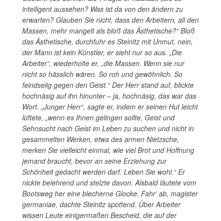
intelligent aussehen? Was ist da von den ändern zu
erwarten? Glauben Sie nicht, dass den Arbeitern, all den
Massen, mehr mangelt als bloß das Ästhetische?“ Bloß
das Ästhetische, durchfuhr es Steinitz mit Unmut, nein,
der Mann ist kein Künstler, er sieht nur so aus. „Die
Arbeiter“, wiederholte er, „die Massen. Wenn sie nur
nicht so hässlich wären. So roh und gewöhnlich. So
feindselig gegen den Geist.“ Der Herr stand auf, blickte
hochnäsig auf ihn hinunter – ja, hochnäsig, das war das
Wort. „Junger Herr“, sagte er, indem er seinen Hut leicht
lüftete, „wenn es Ihnen gelingen sollte, Geist und
Sehnsucht nach Geist im Leben zu suchen und nicht in
gesammelten Werken, etwa des armen Nietzsche,
merken Sie vielleicht einmal, wie viel Brot und Hoffnung
jemand braucht, bevor an seine Erziehung zur
Schönheit gedacht werden darf. Leben Sie wohl.“ Er
nickte belehrend und stelzte davon. Alsbald läutete vom
Bootsweg her eine blecherne Glocke. Fahr' ab, magister
germaniae, dachte Steinitz spottend. Über Arbeiter
wissen Leute einigermaßen Bescheid, die auf der