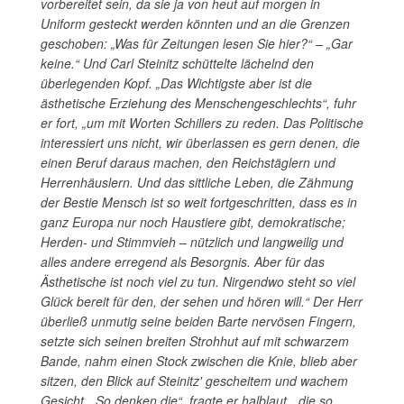
vorbereitet sein, da sie ja von heut auf morgen in
Uniform gesteckt werden könnten und an die Grenzen
geschoben: „Was für Zeitungen lesen Sie hier?“ – „Gar
keine.“ Und Carl Steinitz schüttelte lächelnd den
überlegenden Kopf. „Das Wichtigste aber ist die
ästhetische Erziehung des Menschengeschlechts“, fuhr
er fort, „um mit Worten Schillers zu reden. Das Politische
interessiert uns nicht, wir überlassen es gern denen, die
einen Beruf daraus machen, den Reichstäglern und
Herrenhäuslern. Und das sittliche Leben, die Zähmung
der Bestie Mensch ist so weit fortgeschritten, dass es in
ganz Europa nur noch Haustiere gibt, demokratische;
Herden- und Stimmvieh
–
nützlich und langweilig und
alles andere erregend als Besorgnis. Aber für das
Ästhetische ist noch viel zu tun. Nirgendwo steht so viel
Glück bereit für den, der sehen und hören will.“ Der Herr
überließ unmutig seine beiden Barte nervösen Fingern,
setzte sich seinen breiten Strohhut auf mit schwarzem
Bande, nahm einen Stock zwischen die Knie, blieb aber
sitzen, den Blick auf Steinitz' gescheitem und wachem
Gesicht. „So denken die“, fragte er halblaut, „die so