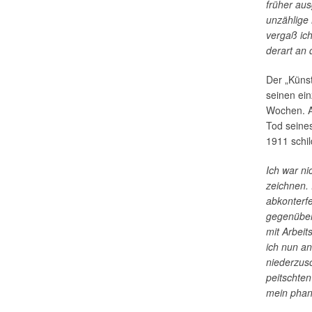
früher aus
unzählige
vergaß ic
derart an 
Der „Künst
seinen ei
Wochen. A
Tod seines
1911 schil
Ich war n
zeichnen. 
abkonterf
gegenüber,
mit Arbeit
ich nun a
niederzusc
peitschten
mein phan