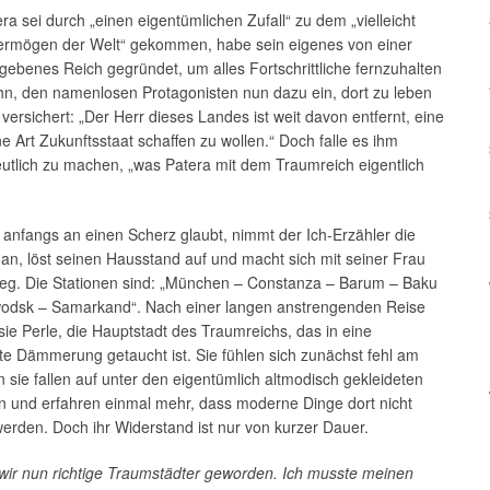
ra sei durch „einen eigentümlichen Zufall“ zu dem „vielleicht
ermögen der Welt“ gekommen, habe sein eigenes von einer
ebenes Reich gegründet, um alles Fortschrittliche fernzuhalten
hn, den namenlosen Protagonisten nun dazu ein, dort zu leben
versichert: „Der Herr dieses Landes ist weit davon entfernt, eine
ne Art Zukunftsstaat schaffen zu wollen.“ Doch falle es ihm
utlich zu machen, „was Patera mit dem Traumreich eigentlich
anfangs an einen Scherz glaubt, nimmt der Ich-Erzähler die
an, löst seinen Hausstand auf und macht sich mit seiner Frau
eg. Die Stationen sind: „München – Constanza – Barum – Baku
odsk – Samarkand“. Nach einer langen anstrengenden Reise
sie Perle, die Hauptstadt des Traumreichs, das in eine
e Dämmerung getaucht ist. Sie fühlen sich zunächst fehl am
n sie fallen auf unter den eigentümlich altmodisch gekleideten
 und erfahren einmal mehr, dass moderne Dinge dort nicht
erden. Doch ihr Widerstand ist nur von kurzer Dauer.
wir nun richtige Traumstädter geworden. Ich musste meinen