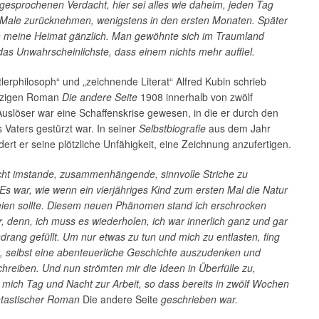
gesprochenen Verdacht, hier sei alles wie daheim, jeden Tag
 Male zurücknehmen, wenigstens in den ersten Monaten. Später
h meine Heimat gänzlich. Man gewöhnte sich im Traumland
das Unwahrscheinlichste, dass einem nichts mehr auffiel.
lerphilosoph“ und „zeichnende Literat“ Alfred Kubin schrieb
nzigen Roman
Die andere Seite
1908 innerhalb von zwölf
uslöser war eine Schaffenskrise gewesen, in die er durch den
 Vaters gestürzt war. In seiner
Selbstbiografie
aus dem Jahr
dert er seine plötzliche Unfähigkeit, eine Zeichnung anzufertigen.
icht imstande, zusammenhängende, sinnvolle Striche zu
Es war, wie wenn ein vierjähriges Kind zum ersten Mal die Natur
eien sollte. Diesem neuen Phänomen stand ich erschrocken
 denn, ich muss es wiederholen, ich war innerlich ganz und gar
sdrang gefüllt. Um nur etwas zu tun und mich zu entlasten, fing
n, selbst eine abenteuerliche Geschichte auszudenken und
hreiben. Und nun strömten mir die Ideen in Überfülle zu,
 mich Tag und Nacht zur Arbeit, so dass bereits in zwölf Wochen
tastischer Roman
Die andere Seite
geschrieben war.