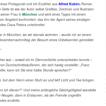
lose Protagonist und Ich-Erzähler aus
Alfred Kubin
s Roman
e Seite
ist wie der Autor selbst Grafiker, Zeichner und Illustrator.
t seiner Frau in
München
und wird eines Tages mit einem
en Angebot konfrontiert, das ihm der Agent seines einstigen
des Claus Patera unterbreitet.
ar in München, wo wir damals wohnten – wurde mir an einem
Novembernachmittag der Besuch eines Unbekannten gemeldet.
“
her war – soweit ich im Dämmerlichte unterscheiden konnte –
on Durchschnittsäußerem, der sich hastig vorstellte: „Franz
itte, kann ich Sie eine halbe Stunde sprechen?“
e, bot dem Herrn einen Stuhl an und ließ Licht und Tee bringen.
n ich dienen?“ Und meine anfängliche Gleichgültigkeit wandelte
in Neugier, dann in Erstaunen, als der Fremde ungefähr
ndes erzählte.