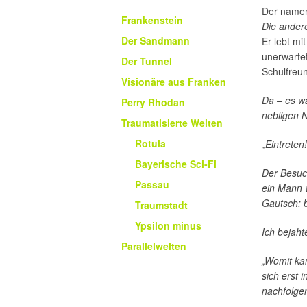
Der namen
Frankenstein
Die ander
Der Sandmann
Er lebt mi
unerwartet
Der Tunnel
Schulfreun
Visionäre aus Franken
Da – es w
Perry Rhodan
nebligen 
Traumatisierte Welten
Rotula
„Eintreten!
Bayerische Sci-Fi
Der Besuc
Passau
ein Mann v
Gautsch; b
Traumstadt
Ypsilon minus
Ich bejaht
Parallelwelten
„Womit kan
sich erst 
nachfolge