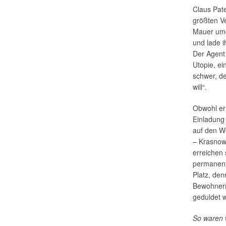
Claus Pate
größten V
Mauer umg
und lade i
Der Agent 
Utopie, ei
schwer, de
will“.
Obwohl er 
Einladung 
auf den W
– Krasnow
erreichen 
permanent
Platz, den
Bewohnern
geduldet w
So waren 