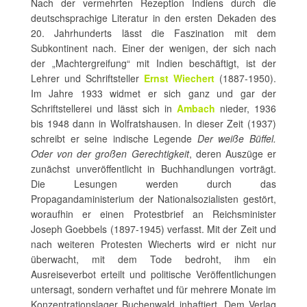
Nach der vermehrten Rezeption Indiens durch die
deutschsprachige Literatur in den ersten Dekaden des
20. Jahrhunderts lässt die Faszination mit dem
Subkontinent nach. Einer der wenigen, der sich nach
der „Machtergreifung“ mit Indien beschäftigt, ist der
Lehrer und Schriftsteller
Ernst Wiechert
(1887-1950).
Im Jahre 1933 widmet er sich ganz und gar der
Schriftstellerei und lässt sich in
Ambach
nieder, 1936
bis 1948 dann in Wolfratshausen. In dieser Zeit (1937)
schreibt er seine indische Legende
Der weiße Büffel.
Oder von der großen Gerechtigkeit
, deren Auszüge er
zunächst unveröffentlicht in Buchhandlungen vorträgt.
Die Lesungen werden durch das
Propagandaministerium der Nationalsozialisten gestört,
woraufhin er einen Protestbrief an Reichsminister
Joseph Goebbels (1897-1945) verfasst. Mit der Zeit und
nach weiteren Protesten Wiecherts wird er nicht nur
überwacht, mit dem Tode bedroht, ihm ein
Ausreiseverbot erteilt und politische Veröffentlichungen
untersagt, sondern verhaftet und für mehrere Monate im
Konzentrationslager Buchenwald inhaftiert. Dem Verlag