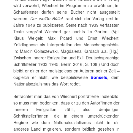
wird verwehrt, Wiechert im Programm zu erwähnen, im
Schaufenster dürfen seine Bücher nicht ausgestellt
werden.
Der weiße Büffel
traut sich der Verlag erst im
Jahre 1946 zu publizieren. Seine nach 1939 verfassten
Texte vergräbt Wiechert gar nachts im Garten. (Vgl.
Klaus Weigelt: Max Picard und Ernst Wiechert.
Zeitdiagnose als Interpretation des Menschengesichts.
In: Marcin Golaszewski, Magdalena Kardach u.a. [Hg.]:
Zwischen Innerer Emigration und Exil. Deutschsprachige
Schriftsteller 1933-1945, Berlin 2016, S. 108.) Und doch
bleibt er einer der meistgelesenen Autoren seiner Zeit –
obgleich er nicht, wie beispielsweise
Bonsels
, dem
Nationalsozialismus das Wort redet.
Betrachtet man das von Wiechert porträtierte Indienbild,
so muss man bedenken, dass er zu den Autor*innen der
Inneren Emigration zählt, also denjenigen
Schriftsteller*innen, die in einem unterdrückenden
Regime wie dem Nationalsozialismus nicht in ein
anderes Land migrieren, sondern bildlich gesehen in