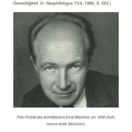
Gerechtigkeit
. In:
Neophilologus
73/4, 1989, S. 563.)
Foto-Porträt des Schriftstellers Ernst Wiechert, um 1938 (Aufn.
Hanns Holdt, München).