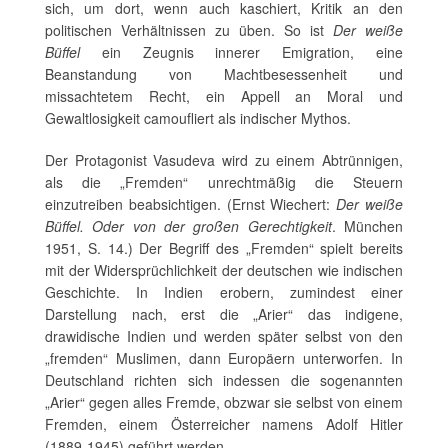
sich, um dort, wenn auch kaschiert, Kritik an den
politischen Verhältnissen zu üben. So ist
Der weiße
Büffel
ein Zeugnis innerer Emigration, eine
Beanstandung von Machtbesessenheit und
missachtetem Recht, ein Appell an Moral und
Gewaltlosigkeit camoufliert als indischer Mythos.
Der Protagonist Vasudeva wird zu einem Abtrünnigen,
als die „Fremden“ unrechtmäßig die Steuern
einzutreiben beabsichtigen. (Ernst Wiechert:
Der weiße
Büffel. Oder von der großen Gerechtigkeit
. München
1951, S. 14.) Der Begriff des „Fremden“ spielt bereits
mit der Widersprüchlichkeit der deutschen wie indischen
Geschichte. In Indien erobern, zumindest einer
Darstellung nach, erst die „Arier“ das indigene,
drawidische Indien und werden später selbst von den
„fremden“ Muslimen, dann Europäern unterworfen. In
Deutschland richten sich indessen die sogenannten
„Arier“ gegen alles Fremde, obzwar sie selbst von einem
Fremden, einem Österreicher namens Adolf Hitler
(1889-1945) geführt werden.