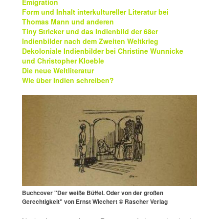
Emigration
Form und Inhalt interkultureller Literatur bei
Thomas Mann und anderen
Tiny Stricker und das Indienbild der 68er
Indienbilder nach dem Zweiten Weltkrieg
Dekoloniale Indienbilder bei Christine Wunnicke
und Christopher Kloeble
Die neue Weltliteratur
Wie über Indien schreiben?
Buchcover "Der weiße Büffel. Oder von der großen
Gerechtigkeit" von Ernst Wiechert © Rascher Verlag