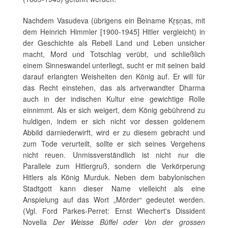
Nachdem Vasudeva (übrigens ein Beiname Kṛṣṇas, mit
dem Heinrich Himmler [1900-1945] Hitler vergleicht) in
der Geschichte als Rebell Land und Leben unsicher
macht, Mord und Totschlag verübt, und schließlich
einem Sinneswandel unterliegt, sucht er mit seinen bald
darauf erlangten Weisheiten den König auf. Er will für
das Recht einstehen, das als artverwandter Dharma
auch in der indischen Kultur eine gewichtige Rolle
einnimmt. Als er sich weigert, dem König gebührend zu
huldigen, indem er sich nicht vor dessen goldenem
Abbild darniederwirft, wird er zu diesem gebracht und
zum Tode verurteilt, sollte er sich seines Vergehens
nicht reuen. Unmissverständlich ist nicht nur die
Parallele zum Hitlergruß, sondern die Verkörperung
Hitlers als König Murduk. Neben dem babylonischen
Stadtgott kann dieser Name vielleicht als eine
Anspielung auf das Wort „Mörder“ gedeutet werden.
(Vgl. Ford Parkes-Perret: Ernst Wiechert's Dissident
Novella
Der Weisse Büffel oder Von der grossen