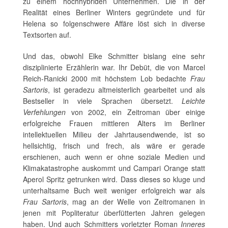
zu einem hochhybriden Unternehmen. Die in der
Realität eines Berliner Winters gegründete und für
Helena so folgenschwere Affäre löst sich in diverse
Textsorten auf.
Und das, obwohl Elke Schmitter bislang eine sehr
disziplinierte Erzählerin war. Ihr Debüt, die von Marcel
Reich-Ranicki 2000 mit höchstem Lob bedachte
Frau
Sartoris
, ist geradezu altmeisterlich gearbeitet und als
Bestseller in viele Sprachen übersetzt.
Leichte
Verfehlungen
von 2002, ein Zeitroman über einige
erfolgreiche Frauen mittleren Alters im Berliner
intellektuellen Milieu der Jahrtausendwende, ist so
hellsichtig, frisch und frech, als wäre er gerade
erschienen, auch wenn er ohne soziale Medien und
Klimakatastrophe auskommt und Campari Orange statt
Aperol Spritz getrunken wird. Dass dieses so kluge und
unterhaltsame Buch weit weniger erfolgreich war als
Frau Sartoris
, mag an der Welle von Zeitromanen in
jenen mit Popliteratur überfütterten Jahren gelegen
haben. Und auch Schmitters vorletzter Roman
Inneres