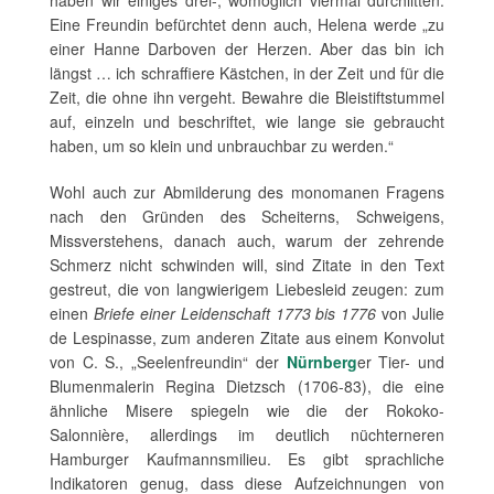
haben wir einiges drei-, womöglich viermal durchlitten.
Eine Freundin befürchtet denn auch, Helena werde „zu
einer Hanne Darboven der Herzen. Aber das bin ich
längst … ich schraffiere Kästchen, in der Zeit und für die
Zeit, die ohne ihn vergeht. Bewahre die Bleistiftstummel
auf, einzeln und beschriftet, wie lange sie gebraucht
haben, um so klein und unbrauchbar zu werden.“
Wohl auch zur Abmilderung des monomanen Fragens
nach den Gründen des Scheiterns, Schweigens,
Missverstehens, danach auch, warum der zehrende
Schmerz nicht schwinden will, sind Zitate in den Text
gestreut, die von langwierigem Liebesleid zeugen: zum
einen
Briefe einer Leidenschaft 1773 bis 1776
von Julie
de Lespinasse, zum anderen Zitate aus einem Konvolut
von C. S., „Seelenfreundin“ der
Nürnberg
er Tier- und
Blumenmalerin Regina Dietzsch (1706-83), die eine
ähnliche Misere spiegeln wie die der Rokoko-
Salonnière, allerdings im deutlich nüchterneren
Hamburger Kaufmannsmilieu. Es gibt sprachliche
Indikatoren genug, dass diese Aufzeichnungen von