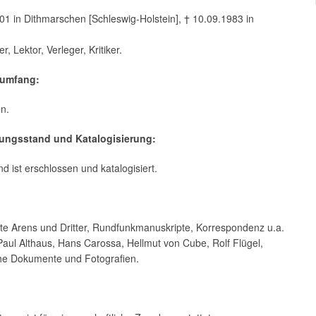
01 in Dithmarschen [Schleswig-Holstein], † 10.09.1983 in
ler, Lektor, Verleger, Kritiker.
umfang:
n.
ßungsstand und Katalogisierung:
d ist erschlossen und katalogisiert.
te Arens und Dritter, Rundfunkmanuskripte, Korrespondenz u.a.
Paul Althaus, Hans Carossa, Hellmut von Cube, Rolf Flügel,
che Dokumente und Fotografien.