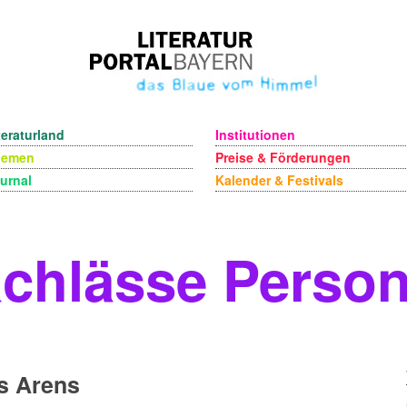
teraturland
Institutionen
hemen
Preise & Förderungen
urnal
Kalender & Festivals
chlässe Perso
s Arens