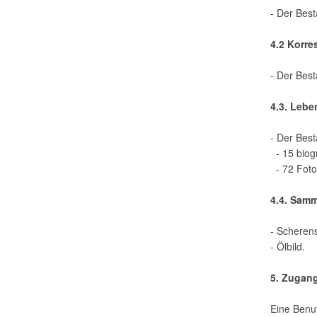
- Der Best
4.2 Korr
- Der Best
4.3. Leb
- Der Best
- 15 biog
- 72 Foto
4.4. Sam
- Scherens
- Ölbild.
5. Zugan
Eine Benut