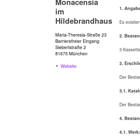
Monacensia
1. Angab
im
Hildebrandhaus
Es existie
Maria-Theresia-Straße 23
2. Besta
Barrierefreier Eingang:
Siebertstraße 2
3 Kassette
81675 München
3. Erschl
Website
Der Bestan
3.1. Kata
Der Besta
4. Bestan
4.1. Werk