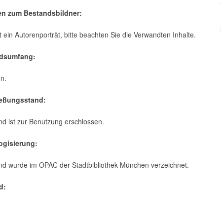
en zum Bestandsbildner:
rt ein Autorenporträt, bitte beachten Sie die Verwandten Inhalte.
ndsumfang:
n.
ießungsstand:
d ist zur Benutzung erschlossen.
logisierung:
nd wurde im OPAC der Stadtbibliothek München verzeichnet.
d:
: