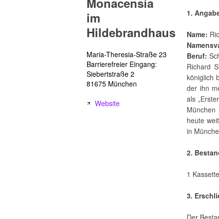
Monacensia
1. Angab
im
Hildebrandhaus
Name:
Ric
Namensva
Maria-Theresia-Straße 23
Beruf:
Sch
Barrierefreier Eingang:
Richard 
Siebertstraße 2
königlich 
81675 München
der ihn m
als „Erst
Website
München b
heute wei
in Münche
2. Besta
1 Kassette
3. Erschl
Der Bestan