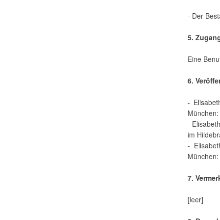
- Der Best
5. Zugan
Eine Benut
6. Veröff
- Elisabe
München: 
- Elisabet
im Hildeb
- Elisabe
München: 
7. Vermer
[leer]