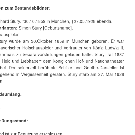
en zum Bestandsbildner:
hard Stury. *30.10.1859 in München, †27.05.1928 ebenda.
rianten:
Simon Stury [Geburtsname].
auspieler.
Stury wurde am 30.Oktober 1859 in München geboren. Er war
bayerischer Hofschauspieler und Vertrauter von König Ludwig II,
ehrmals zu Separatvorstellungen geladen hatte. Stury trat 1887
er Held und Liebhaber“ dem königlichen Hof- und Nationaltheater
ei. Der seinerzeit berühmte Schiller und Goethe-Darsteller ist
tgehend in Vergessenheit geraten. Stury starb am 27. Mai 1928
n.
ndsumfang:
.
ießungsstand:
d ist zur Benutzung erschlossen.