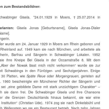
en zum Bestandsbildner:
hwabinger Gisela. *24.01.1929 in Moers, †25.07.2014 in
rianten:
Gisela Jonas [Geburtsname], Gisela Jonas-Dialer
 Name].
gerin.
aler wurde am 24. Januar 1929 in Moers am Rhein geboren und
Rheinland auf. 1949 kam sie nach München, und arbeitete als
cherin, Barfrau und Sängerin in Schwabinger Lokalen. 1952
 sie ihre Kneipe Bei Gisela in der Occamstraße 8. Mit dem
„Aber der Nowak lässt mich nicht verkommen“ wurde sie zur
it Schwabings in den Fünfziger- und Sechzigerjahren. Einige
d 30 Platten, wie
Späte Reue
oder
Morgengrauen,
gerieten auf
. 1960 bescheinigte ein Münchener Richter der Sängerin und
ie sei „eine gebildete Dame mit stark unzüchtigem Charakter“ –
h sie dann frei. Die Schwabinger Gisela und ihre Chansons
er die Grenzen Deutschlands hinaus bekannt, sie war eine
 Institution“ (Christian Ude). 1974 zog sie nach Dinkelsbühl und
ch Wallenstein wo sie ein Restaurant betrieb. Nach zehn Jahren