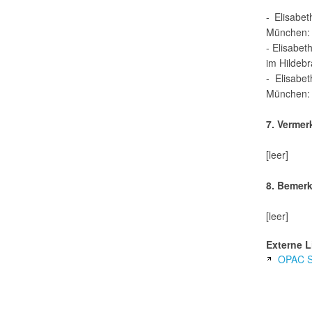
- Elisabe
München: 
- Elisabet
im Hildeb
- Elisabe
München: 
7. Vermer
[leer]
8. Bemer
[leer]
Externe L
OPAC S