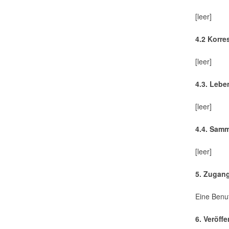
[leer]
4.2 Korr
[leer]
4.3. Leb
[leer]
4.4. Sam
[leer]
5. Zugan
Eine Benut
6. Veröff