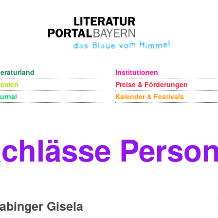
teraturland
Institutionen
hemen
Preise & Förderungen
urnal
Kalender & Festivals
chlässe Perso
binger Gisela