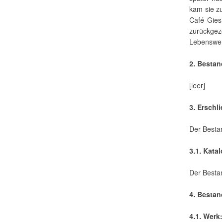
kam sie z
Café Gies
zurückgez
Lebenswer
2. Besta
[leer]
3. Erschl
Der Bestan
3.1. Kata
Der Bestan
4. Bestan
4.1. Werk