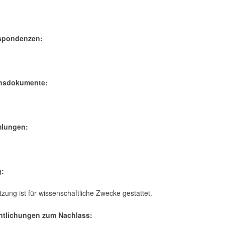
espondenzen:
ensdokumente:
mlungen:
g:
zung ist für wissenschaftliche Zwecke gestattet.
entlichungen zum Nachlass: