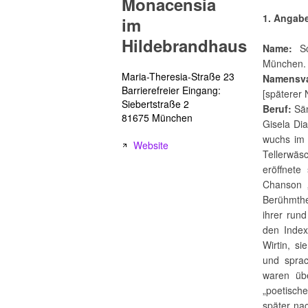
Monacensia
1. Angab
im
Hildebrandhaus
Name:
Sc
München.
Maria-Theresia-Straße 23
Namensva
Barrierefreier Eingang:
[späterer
Siebertstraße 2
Beruf:
Sän
81675 München
Gisela Di
wuchs im 
Website
Tellerwäs
eröffnete
Chanson 
Berühmthe
ihrer run
den Index
Wirtin, s
und sprac
waren üb
„poetische
später na