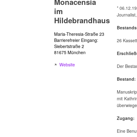
Monacensia
* 06.12.19
im
Journalist,
Hildebrandhaus
Bestands
Maria-Theresia-Straße 23
Barrierefreier Eingang:
26 Kasset
Siebertstraße 2
81675 München
Erschlie
Website
Der Bestan
Bestand:
Manuskrip
mit Kathri
überwiege
Zugang:
Eine Benut