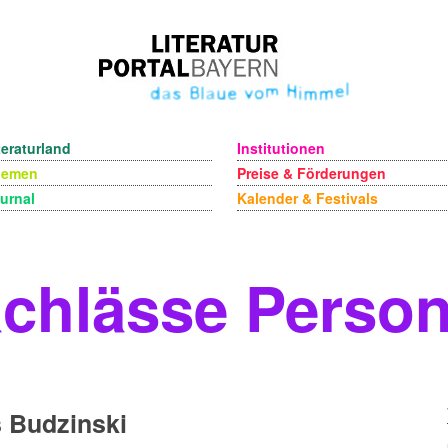
teraturland
Institutionen
hemen
Preise & Förderungen
urnal
Kalender & Festivals
chlässe Perso
 Budzinski