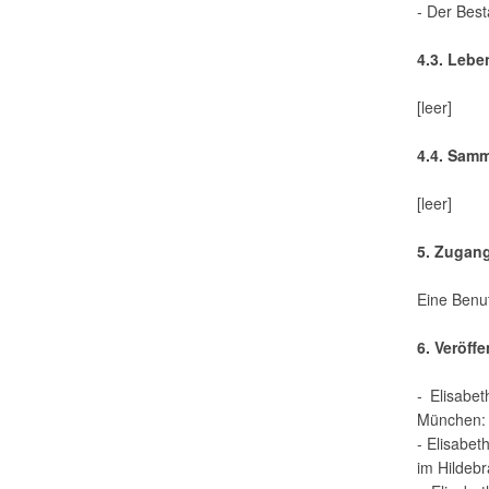
- Der Best
4.3. Leb
[leer]
4.4. Sam
[leer]
5. Zugan
Eine Benut
6. Veröff
- Elisabe
München: 
- Elisabet
im Hildeb