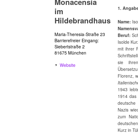
Monacensia
1. Angab
im
Hildebrandhaus
Name:
Iso
Namensva
Maria-Theresia-Straße 23
Beruf:
Sch
Barrierefreier Eingang:
Isolde Ku
Siebertstraße 2
mit ihrer 
81675 München
Schriftst
sie ihre
Website
Übersetzu
Florenz, 
Italienisc
1943 lebt
1914 das 
deutsche 
Nazis wied
zum Natio
deutschen
Kurz in Tü