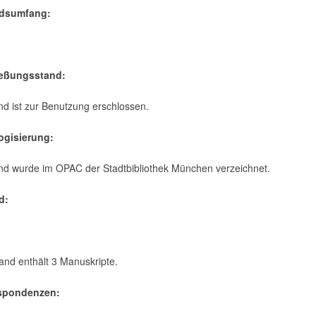
ndsumfang:
ießungsstand:
d ist zur Benutzung erschlossen.
logisierung:
nd wurde im OPAC der Stadtbibliothek München verzeichnet.
d:
:
and enthält 3 Manuskripte.
espondenzen: