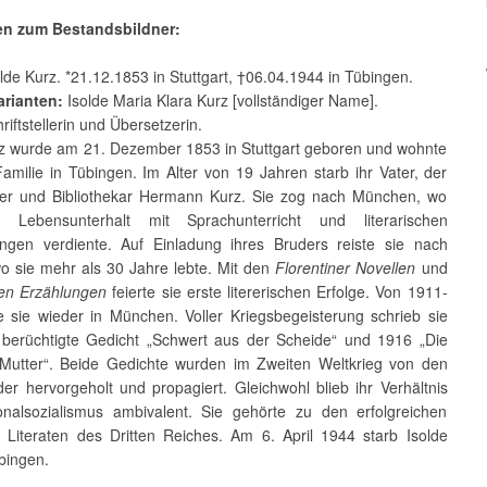
en zum Bestandsbildner:
lde Kurz. *21.12.1853 in Stuttgart, †06.04.1944 in Tübingen.
rianten:
Isolde Maria Klara Kurz [vollständiger Name].
riftstellerin und Übersetzerin.
rz wurde am 21. Dezember 1853 in Stuttgart geboren und wohnte
Familie in Tübingen. Im Alter von 19 Jahren starb ihr Vater, der
eller und Bibliothekar Hermann Kurz. Sie zog nach München, wo
n Lebensunterhalt mit Sprachunterricht und literarischen
ngen verdiente. Auf Einladung ihres Bruders reiste sie nach
wo sie mehr als 30 Jahre lebte. Mit den
Florentiner Novellen
und
hen Erzählungen
feierte sie erste litererischen Erfolge. Von 1911-
e sie wieder in München. Voller Kriegsbegeisterung schrieb sie
berüchtigte Gedicht „Schwert aus der Scheide“ und 1916 „Die
Mutter“. Beide Gedichte wurden im Zweiten Weltkrieg von den
er hervorgeholt und propagiert. Gleichwohl blieb ihr Verhältnis
nalsozialismus ambivalent. Sie gehörte zu den erfolgreichen
 Literaten des Dritten Reiches. Am 6. April 1944 starb Isolde
bingen.