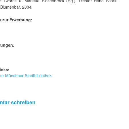
th Tworek u. Marietta Piekenbrock (Hg.): Dichter Hand Schrift.
Blumenbar, 2004.
k zur Erwerbung:
kungen:
inks:
r Münchner Stadtbibliothek
tar schreiben