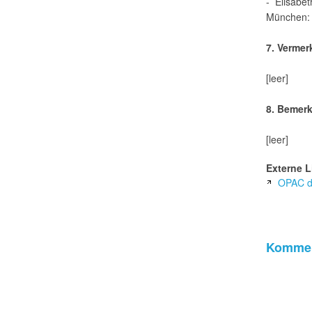
- Elisabe
München: 
7. Vermer
[leer]
8. Bemer
[leer]
Externe L
OPAC de
Kommen