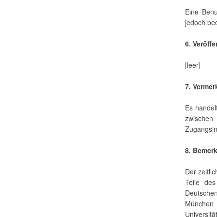
Eine Benu
jedoch bed
6. Veröff
[leer]
7. Vermer
Es handel
zwische
Zugangsin
8. Bemer
Der zeitl
Teile des
Deutschen
München 
Universi