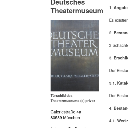
Deutsches
1. Angab
Theatermuseum
Es existie
2. Besta
3 Schacht
3. Erschl
Der Bestan
3.1. Kata
Der Besta
Türschild des
Theatermuseums (c) privat
4. Bestan
Galeriestraße 4a
80539 München
4.1. Werk