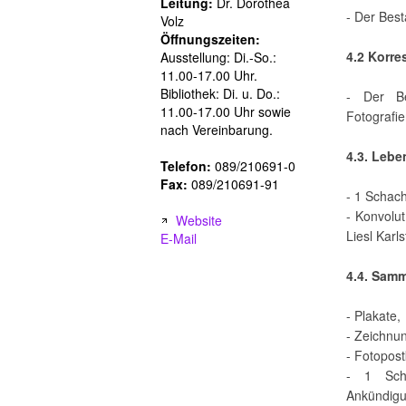
Leitung:
Dr. Dorothea
- Der Best
Volz
Öffnungszeiten:
4.2 Korr
Ausstellung: Di.-So.:
11.00-17.00 Uhr.
Bibliothek: Di. u. Do.:
- Der Be
11.00-17.00 Uhr sowie
Fotografie
nach Vereinbarung.
4.3. Leb
Telefon:
089/210691-0
Fax:
089/210691-91
- 1 Schach
- Konvolut
Website
Liesl Karls
E-Mail
4.4. Sam
- Plakate,
- Zeichnu
- Fotopost
- 1 Scha
Ankündigun