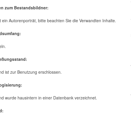
en zum Bestandsbildner:
rt ein Autorenporträt, bitte beachten Sie die Verwandten Inhalte.
ndsumfang:
eln.
ießungsstand:
d ist zur Benutzung erschlossen.
logisierung:
nd wurde hausintern in einer Datenbank verzeichnet.
d:
: