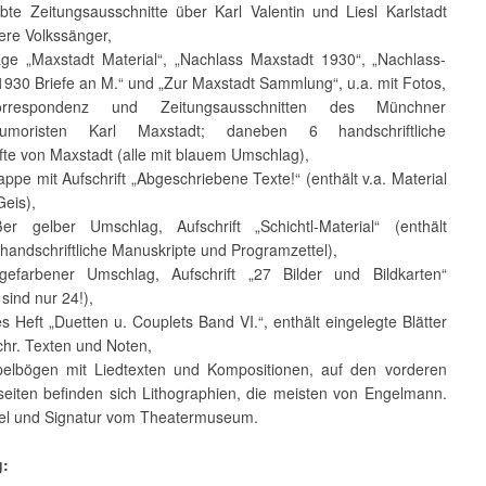
ebte Zeitungsausschnitte über Karl Valentin und Liesl Karlstadt
ere Volkssänger,
ge „Maxstadt Material“, „Nachlass Maxstadt 1930“, „Nachlass-
1930 Briefe an M.“ und „Zur Maxstadt Sammlung“, u.a. mit Fotos,
rrespondenz und Zeitungsausschnitten des Münchner
umoristen Karl Maxstadt; daneben 6 handschriftliche
fte von Maxstadt (alle mit blauem Umschlag),
appe mit Aufschrift „Abgeschriebene Texte!“ (enthält v.a. Material
Geis),
r gelber Umschlag, Aufschrift „Schichtl-Material“ (enthält
 handschriftliche Manuskripte und Programzettel),
efarbener Umschlag, Aufschrift „27 Bilder und Bildkarten“
 sind nur 24!),
s Heft „Duetten u. Couplets Band VI.“, enthält eingelegte Blätter
chr. Texten und Noten,
elbögen mit Liedtexten und Kompositionen, auf den vorderen
eiten befinden sich Lithographien, die meisten von Engelmann.
el und Signatur vom Theatermuseum.
g: