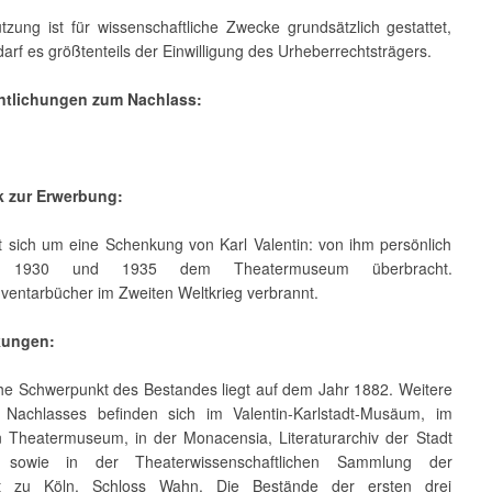
tzung ist für wissenschaftliche Zwecke grundsätzlich gestattet,
arf es größtenteils der Einwilligung des Urheberrechtsträgers.
entlichungen zum Nachlass:
k zur Erwerbung:
t sich um eine Schenkung von Karl Valentin: von ihm persönlich
n 1930 und 1935 dem Theatermuseum überbracht.
ventarbücher im Zweiten Weltkrieg verbrannt.
kungen:
iche Schwerpunkt des Bestandes liegt auf dem Jahr 1882. Weitere
 Nachlasses befinden sich im Valentin-Karlstadt-Musäum, im
 Theatermuseum, in der Monacensia, Literaturarchiv der Stadt
sowie in der Theaterwissenschaftlichen Sammlung der
tät zu Köln, Schloss Wahn. Die Bestände der ersten drei