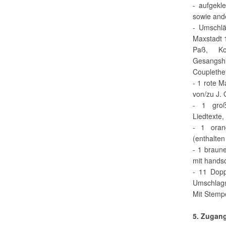
- aufgekl
sowie and
- Umschlä
Maxstadt 
Paß, Ko
Gesangsh
Couplethe
- 1 rote M
von/zu J. 
- 1 große
Liedtexte,
- 1 orang
(enthalten
- 1 braune
mit hands
- 11 Dopp
Umschlags
Mit Stemp
5. Zugan