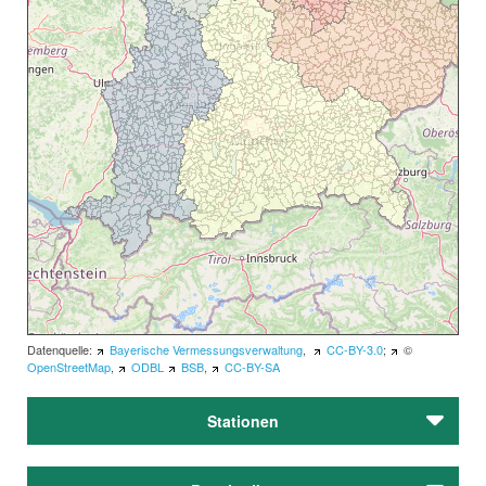
Datenquelle:
Bayerische Vermessungsverwaltung
,
CC-BY-3.0
;
©
OpenStreetMap
,
ODBL
BSB
,
CC-BY-SA
Stationen
München, Schönfeldstraße 8 und 13 (Emma Merk)