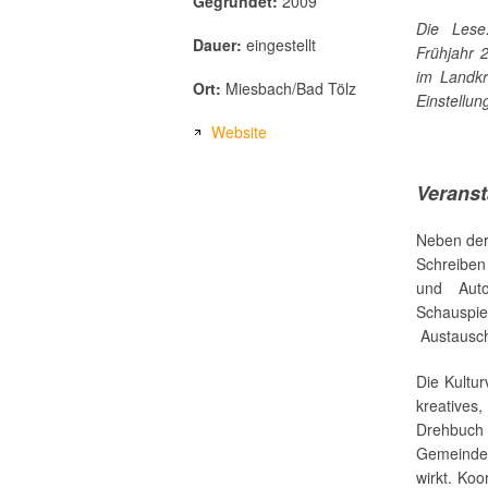
Gegründet:
2009
Die Lese
Dauer:
eingestellt
Frühjahr 
im Landkr
Ort:
Miesbach/Bad Tölz
Einstellung
Website
Veranst
Neben der 
Schreiben
und Auto
Schauspi
Austausch 
Die Kultur
kreatives
Drehbuch 
Gemeinde W
wirkt. Koo