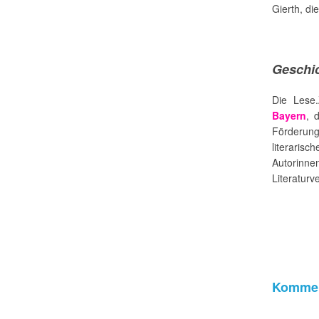
Gierth, di
Geschi
Die Lese.
Bayern
, 
Förderung
literari
Autorinne
Literaturv
Kommen