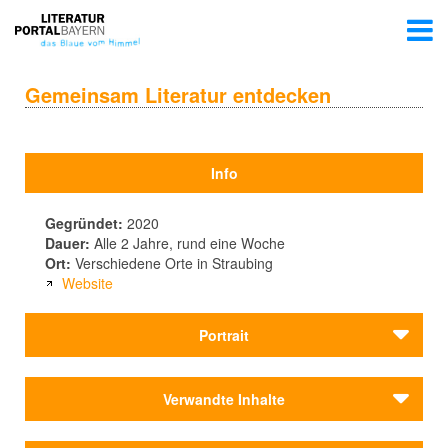
Gemeinsam Literatur entdecken
Info
Gegründet:
2020
Dauer:
Alle 2 Jahre, rund eine Woche
Ort:
Verschiedene Orte in Straubing
Website
Portrait
2020 wird das Co.Libri Literaturfestival der Stadt
Verwandte Inhalte
Straubing
ins Leben gerufen. Das Festival soll zur
kulturellen Bereicherung der Stadt beitragen und nicht