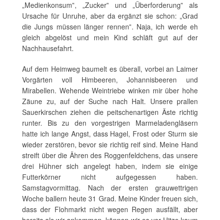
„Medienkonsum‟, „Zucker‟ und „Überforderung‟ als
Ursache für Unruhe, aber da ergänzt sie schon: „Grad
die Jungs müssen länger rennen‟. Naja, ich werde eh
gleich abgelöst und mein Kind schläft gut auf der
Nachhausefahrt.
Auf dem Heimweg baumelt es überall, vorbei an Laimer
Vorgärten voll Himbeeren, Johannisbeeren und
Mirabellen. Wehende Weintriebe winken mir über hohe
Zäune zu, auf der Suche nach Halt. Unsere prallen
Sauerkirschen ziehen die peitschenartigen Äste richtig
runter. Bis zu den vorgestrigen Marmeladengläsern
hatte ich lange Angst, dass Hagel, Frost oder Sturm sie
wieder zerstören, bevor sie richtig reif sind. Meine Hand
streift über die Ähren des Roggenfeldchens, das unsere
drei Hühner sich angelegt haben, indem sie einige
Futterkörner nicht aufgegessen haben.
Samstagvormittag. Nach der ersten grauwettrigen
Woche ballern heute 31 Grad. Meine Kinder freuen sich,
dass der Flohmarkt nicht wegen Regen ausfällt, aber
bereits als wir ankommen, können wir es vor Hitze kaum