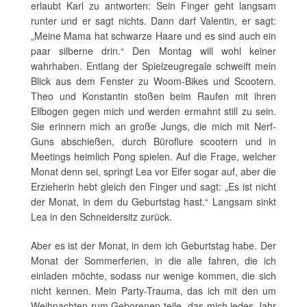
erlaubt Karl zu antworten: Sein Finger geht langsam
runter und er sagt nichts. Dann darf Valentin, er sagt:
„Meine Mama hat schwarze Haare und es sind auch ein
paar silberne drin.“ Den Montag will wohl keiner
wahrhaben. Entlang der Spielzeugregale schweift mein
Blick aus dem Fenster zu Woom-Bikes und Scootern.
Theo und Konstantin stoßen beim Raufen mit ihren
Ellbogen gegen mich und werden ermahnt still zu sein.
Sie erinnern mich an große Jungs, die mich mit Nerf-
Guns abschießen, durch Büroflure scootern und in
Meetings heimlich Pong spielen. Auf die Frage, welcher
Monat denn sei, springt Lea vor Eifer sogar auf, aber die
Erzieherin hebt gleich den Finger und sagt: „Es ist nicht
der Monat, in dem du Geburtstag hast.“ Langsam sinkt
Lea in den Schneidersitz zurück.
Aber es ist der Monat, in dem ich Geburtstag habe. Der
Monat der Sommerferien, in die alle fahren, die ich
einladen möchte, sodass nur wenige kommen, die sich
nicht kennen. Mein Party-Trauma, das ich mit den um
Weihnachten rum Geborenen teile, das mich jedes Jahr