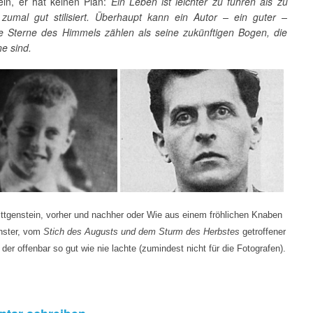
ein, er hat keinen Plan:
Ein Leben ist leichter zu führen als zu
, zumal gut stilisiert. Überhaupt kann ein Autor – ein guter –
die Sterne des Himmels zählen als seine zukünftigen Bogen, die
e sind.
ttgenstein, vorher und nachher oder Wie aus einem fröhlichen Knaben
rnster, vom
Stich des Augusts und dem Sturm des Herbstes
getroffener
der offenbar so gut wie nie lachte (zumindest nicht für die Fotografen).