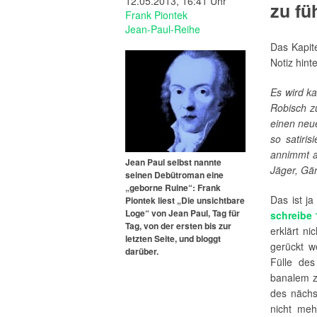
12.05.2013, 16:41 Uhr
zu fü
Frank Piontek
Jean-Paul-Reihe
Das Kapit
Notiz hint
Es wird k
Robisch z
einen neu
so satiri
annimmt al
Jean Paul selbst nannte
Jäger, Gär
seinen Debütroman eine
„geborne Ruine“: Frank
Das ist j
Piontek liest „Die unsichtbare
Loge“ von Jean Paul, Tag für
schreibe 
Tag, von der ersten bis zur
erklärt n
letzten Seite, und bloggt
gerückt 
darüber.
Fülle de
banalem z
des nächs
nicht meh