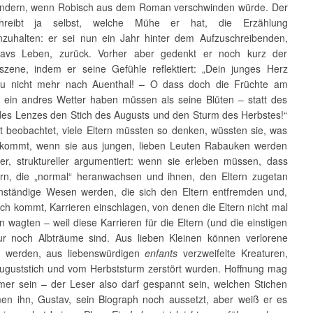
ndern, wenn Robisch aus dem Roman verschwinden würde. Der
hreibt ja selbst, welche Mühe er hat, die Erzählung
uhalten: er sei nun ein Jahr hinter dem Aufzuschreibenden,
tavs Leben, zurück. Vorher aber gedenkt er noch kurz der
szene, indem er seine Gefühle reflektiert: „Dein junges Herz
du nicht mehr nach Auenthal! – O dass doch die Früchte am
ein andres Wetter haben müssen als seine Blüten – statt des
es Lenzes den Stich des Augusts und den Sturm des Herbstes!“
ut beobachtet, viele Eltern müssten so denken, wüssten sie, was
ukommt, wenn sie aus jungen, lieben Leuten Rabauken werden
er, struktureller argumentiert: wenn sie erleben müssen, dass
rn, die „normal“ heranwachsen und ihnen, den Eltern zugetan
enständige Wesen werden, die sich den Eltern entfremden und,
ch kommt, Karrieren einschlagen, von denen die Eltern nicht mal
 wagten – weil diese Karrieren für die Eltern (und die einstigen
ur noch Albträume sind. Aus lieben Kleinen können verlorene
 werden, aus liebenswürdigen
enfants
verzweifelte Kreaturen,
uguststich und vom Herbststurm zerstört wurden. Hoffnung mag
immer sein – der Leser also darf gespannt sein, welchen Stichen
en ihn, Gustav, sein Biograph noch aussetzt, aber weiß er es