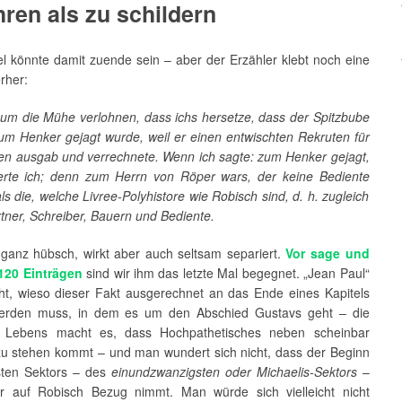
hren als zu schildern
el könnte damit zuende sein – aber der Erzähler klebt noch eine
erher:
aum die Mühe verlohnen, dass ichs hersetze, dass der Spitzbube
um Henker gejagt wurde, weil er einen entwischten Rekruten für
en ausgab und verrechnete. Wenn ich sagte: zum Henker gejagt,
sierte ich; denn zum Herrn von Röper wars, der keine Bediente
s die, welche Livree-Polyhistore wie Robisch sind, d. h. zugleich
tner, Schreiber, Bauern und Bediente.
a ganz hübsch, wirkt aber auch seltsam separiert.
Vor sage und
120 Einträgen
sind wir ihm das letzte Mal begegnet. „Jean Paul“
icht, wieso dieser Fakt ausgerechnet an das Ende eines Kapitels
werden muss, in dem es um den Abschied Gustavs geht – die
s Lebens macht es, dass Hochpathetisches neben scheinbar
u stehen kommt – und man wundert sich nicht, dass der Beginn
ten Sektors – des
einundzwanzigsten oder Michaelis-Sektors
–
r auf Robisch Bezug nimmt. Man würde sich vielleicht nicht