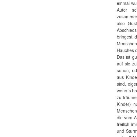
einmal wu
Autor sc
zusammenz
also Gus
Abschieds
bringest 
Menschen 
Hauches d
Das ist g
auf sie z
sehen, od
aus Kinde
sind, eig
wenn´s ho
zu träumen
Kinder) n
Menschen
die vom A
freilich 
und Stürm