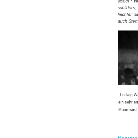
selber? N
schildern
leichter 
auch Stern
Ludwig Wi
ein sehr e
Mann wird, 