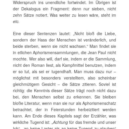
Widerspruch ins unendliche fortwindet. Im Übrigen ist
der Dekalogus ein Fragment: denn nur sieben, nicht
zehn Sätze notiert. Was weiter zu lesen wäre, steht im
etc.
Eine dieser Sentenzen lautet: „Nicht bloß die Liebe,
sondern der Hass der Menschen ist veränderlich, und
beide sterben, wenn sie nicht wachsen.“ Man findet sie
in etlichen Aphorismensammlungen, die Jean Paul nicht
mochte. Wer also will, darf sie, indem er die Sammlung,
nicht den Roman liest, als Kampfmittel benutzen, indem
er so tut, als sei er tugendhaft. Man muss dazu nur –
möglichst mit besonders verstelltem, also scheinbar
gleichmütigem Gesicht – die Sätze zitieren. Soviel ist
richtig: die Kenntnis dieser Sätze trägt noch nicht dazu
bei, den Menschen selbst zu erkennen. Sie bleiben
bloße Literatur, wenn man sie nur als Aphorismenschatz
betrachtet, der in Feierstunden herbeizitiert werden
kann. Am Ende dieses Kapitels sagt der Erzähler, was
wirkliche Tugend ist: „
Achtung
für das fremde und unser
Ich“, „an keine Laster als an keine Tugend zu glauben“