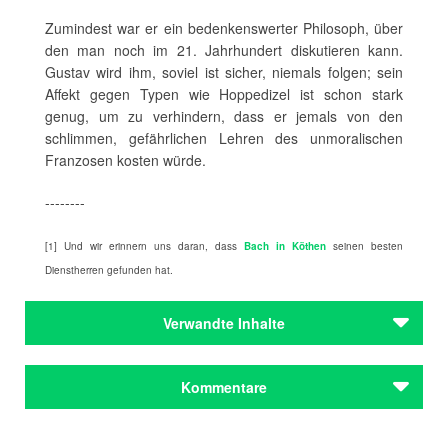
Zumindest war er ein bedenkenswerter Philosoph, über
den man noch im 21. Jahrhundert diskutieren kann.
Gustav wird ihm, soviel ist sicher, niemals folgen; sein
Affekt gegen Typen wie Hoppedizel ist schon stark
genug, um zu verhindern, dass er jemals von den
schlimmen, gefährlichen Lehren des unmoralischen
Franzosen kosten würde.
--------
[1] Und wir erinnern uns daran, dass
Bach in Köthen
seinen besten
Dienstherren gefunden hat.
Verwandte Inhalte
Autoren
Kommentare
Jean Paul
Autoren