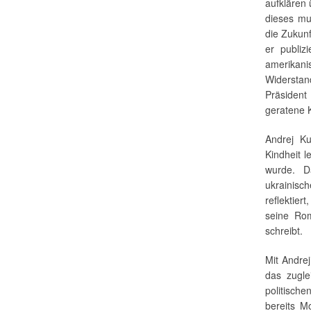
aufklären 
dieses mu
die Zukunf
er publiz
amerikani
Widerstan
Präsident
geratene K
Andrej K
Kindheit l
wurde. D
ukrainisc
reflektier
seine Rom
schreibt.
Mit Andre
das zugle
politische
bereits M