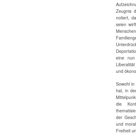
Aufzeichn
Zeugnis 
notiert, 
seien wir
Menschen
Familie
Unterdrüc
Deportati
eine nun 
Liberalitä
und ökonom
Sowohl in
hat, in d
Mittelpun
die Kont
thematisi
der Gesch
und moral
Freiheit 