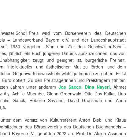
hwister-Scholl-Preis wird vom Börsenverein des Deutschen
els – Landesverband Bayern e.V. und der Landeshauptstadt
seit 1980 vergeben. Sinn und Ziel des Geschwister-Scholl-
st es, jährlich ein Buch jüngeren Datums auszuzeichnen, das von
 Unabhängigkeit zeugt und geeignet ist, bürgerliche Freiheit,
en, intellektuellen und ästhetischen Mut zu fördern und dem
tlichen Gegenwartsbewusstsein wichtige Impulse zu geben. Er ist
 Euro dotiert. Zu den Preisträgerinnen und Preisträgern zählten
etzten Jahren unter anderem
Joe Sacco
,
Dina Nayeri
, Ahmet
tz Aly, Achille Mbembe, Glenn Greenwald, Otto Dov Kulka, Liao
achim Gauck, Roberto Saviano, David Grossman und Anna
aja.
unter dem Vorsitz von Kulturreferent Anton Biebl und Klaus
Vorsitzender des Börsenvereins des Deutschen Buchhandels –
band Bayern e.V., gehörten 2022 an: Prof. Dr. Aleida Assmann