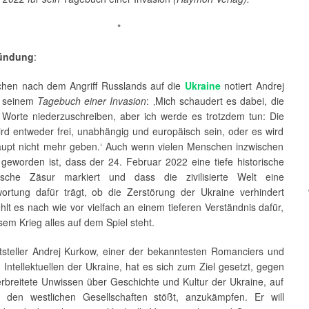
*
ündung
:
hen nach dem Angriff Russlands auf die
Ukraine
notiert Andrej
n seinem
Tagebuch einer Invasion
: ‚Mich schaudert es dabei, die
 Worte niederzuschreiben, aber ich werde es trotzdem tun: Die
ird entweder frei, unabhängig und europäisch sein, oder es wird
aupt nicht mehr geben.‘ Auch wenn vielen Menschen inzwischen
 geworden ist, dass der 24. Februar 2022 eine tiefe historische
tische Zäsur markiert und dass die zivilisierte Welt eine
wortung dafür trägt, ob die Zerstörung der Ukraine verhindert
ehlt es nach wie vor vielfach an einem tieferen Verständnis dafür,
sem Krieg alles auf dem Spiel steht.
ftsteller Andrej Kurkow, einer der bekanntesten Romanciers und
n Intellektuellen der Ukraine, hat es sich zum Ziel gesetzt, gegen
erbreitete Unwissen über Geschichte und Kultur der Ukraine, auf
 den westlichen Gesellschaften stößt, anzukämpfen. Er will