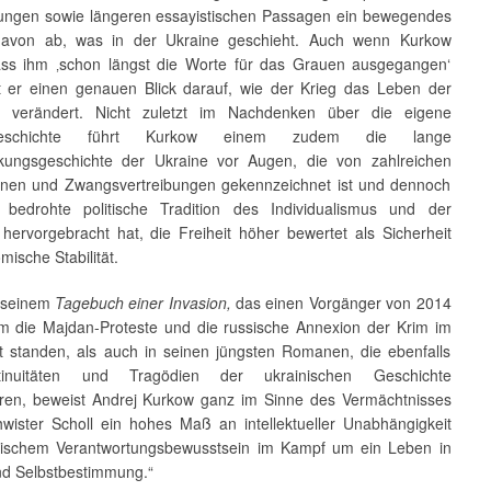
ungen sowie längeren essayistischen Passagen ein bewegendes
davon ab, was in der Ukraine geschieht. Auch wenn Kurkow
dass ihm ‚schon längst die Worte für das Grauen ausgegangen‘
ft er einen genauen Blick darauf, wie der Krieg das Leben der
 verändert. Nicht zuletzt im Nachdenken über die eigene
ngeschichte führt Kurkow einem zudem die lange
kungsgeschichte der Ukraine vor Augen, die von zahlreichen
onen und Zwangsvertreibungen gekennzeichnet ist und dennoch
bedrohte politische Tradition des Individualismus und der
t hervorgebracht hat, die Freiheit höher bewertet als Sicherheit
ische Stabilität.
 seinem
Tagebuch einer Invasion,
das einen Vorgänger von 2014
em die Majdan-Proteste und die russische Annexion der Krim im
kt standen, als auch in seinen jüngsten Romanen, die ebenfalls
inuitäten und Tragödien der ukrainischen Geschichte
eren, beweist Andrej Kurkow ganz im Sinne des Vermächtnisses
wister Scholl ein hohes Maß an intellektueller Unabhängigkeit
ischem Verantwortungsbewusstsein im Kampf um ein Leben in
und Selbstbestimmung.“