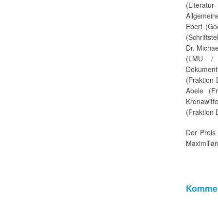
(Literatu
Allgemeine
Ebert (Goe
(Schrifts
Dr. Michae
(LMU / I
Dokumenta
(Fraktion
Abele (Fr
Kronawit
(Fraktion 
Der Preis
Maximilian
Kommen