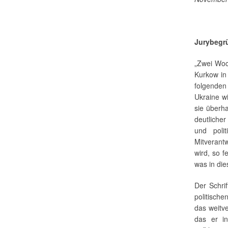
Jurybegr
„Zwei Woc
Kurkow i
folgenden
Ukraine w
sie überh
deutlicher
und poli
Mitverant
wird, so f
was in die
Der Schri
politische
das weitv
das er in