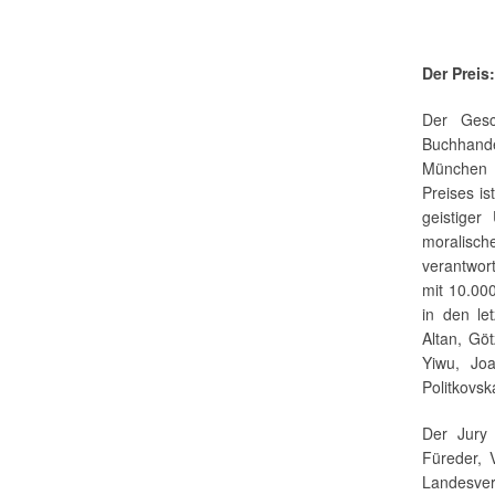
Der Preis:
Der Gesc
Buchhand
München 
Preises i
geistiger
moralisch
verantwor
mit 10.000
in den l
Altan, Gö
Yiwu, Jo
Politkovsk
Der Jury 
Füreder, 
Landesver