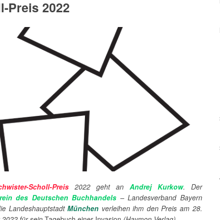
l-Preis 2022
hwister-Scholl-Preis
2022 geht an
Andrej Kurkow
. Der
rein des Deutschen Buchhandels
– Landesverband Bayern
die Landeshauptstadt
München
verleihen ihm den Preis am 28.
2022 für sein
Tagebuch einer Invasion
(Haymon Verlag).