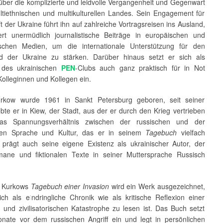
über die komplizierte und leidvolle Vergangenheit und Gegenwart
ltiethnischen und multikulturellen Landes. Sein Engagement für
t der Ukraine führt ihn auf zahlreiche Vortragsreisen ins Ausland,
iert unermüdlich journalistische Beiträge in europäischen und
schen Medien, um die internationale Unterstützung für den
d der Ukraine zu stärken. Darüber hinaus setzt er sich als
 des ukrainischen
PEN
-Clubs auch ganz praktisch für in Not
olleginnen und Kollegen ein.
urkow wurde 1961 in Sankt Petersburg geboren, seit seiner
ebte er in Kiew, der Stadt, aus der er durch den Krieg vertrieben
as Spannungsverhältnis zwischen der russischen und der
hen Sprache und Kultur, das er in seinem
Tagebuch
vielfach
t, prägt auch seine eigene Existenz als ukrainischer Autor, der
ane und fiktionalen Texte in seiner Muttersprache Russisch
j Kurkows
Tagebuch einer Invasion
wird ein Werk ausgezeichnet,
ich als eindringliche Chronik wie als kritische Reflexion einer
n und zivilisatorischen Katastrophe zu lesen ist. Das Buch setzt
onate vor dem russischen Angriff ein und legt in persönlichen