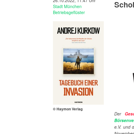
26.10.2022, 11:47 Uhr
Schol
Stadt München
Betriebsgeflüster
© Haymon Verlag
Der
Gesc
Börsenve
e.V. und 
November 