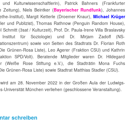
r- und Kulturwissenschaftlerin), Patrick Bahners (Frankfurter
 Zeitung), Niels Beintker (
Bayerischer Rundfunk
), Johannes
the-Institut), Margit Ketterle (Droemer Knaur),
Michael Krüger
teller und Publizist), Thomas Rathnow (Penguin Random House),
l Schmitt (3sat / Kulturzeit), Prof. Dr. Paula-Irene Villa Braslavsky
nstitut für Soziologie) und Dr. Mirjam Zadoff (NS-
tionszentrum) sowie von Seiten des Stadtrats Dr. Florian Roth
 Die Grünen-Rosa Liste), Leo Agerer (Fraktion CSU) und Kathrin
aktion SPD/Volt). Beratende Mitglieder waren Dr. Hildegard
ter (Weiße Rose Stiftung e.V.), die Stadträtin Mona Fuchs
Die Grünen-Rosa Liste) sowie Stadtrat Matthias Stadler (CSU).
 wird am 28. November 2022 in der Großen Aula der Ludwigs-
s-Universität München verliehen (geschlossene Veranstaltung).
tar schreiben