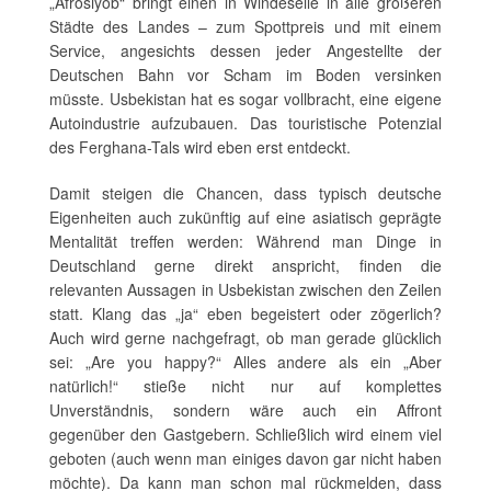
„Afrosiyob“ bringt einen in Windeseile in alle größeren
Städte des Landes – zum Spottpreis und mit einem
Service, angesichts dessen jeder Angestellte der
Deutschen Bahn vor Scham im Boden versinken
müsste. Usbekistan hat es sogar vollbracht, eine eigene
Autoindustrie aufzubauen. Das touristische Potenzial
des Ferghana-Tals wird eben erst entdeckt.
Damit steigen die Chancen, dass typisch deutsche
Eigenheiten auch zukünftig auf eine asiatisch geprägte
Mentalität treffen werden: Während man Dinge in
Deutschland gerne direkt anspricht, finden die
relevanten Aussagen in Usbekistan zwischen den Zeilen
statt. Klang das „ja“ eben begeistert oder zögerlich?
Auch wird gerne nachgefragt, ob man gerade glücklich
sei: „Are you happy?“ Alles andere als ein „Aber
natürlich!“ stieße nicht nur auf komplettes
Unverständnis, sondern wäre auch ein Affront
gegenüber den Gastgebern. Schließlich wird einem viel
geboten (auch wenn man einiges davon gar nicht haben
möchte). Da kann man schon mal rückmelden, dass