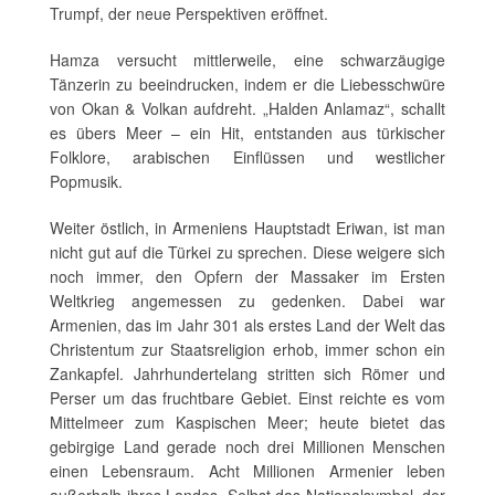
Trumpf, der neue Perspektiven eröffnet.
Hamza versucht mittlerweile, eine schwarzäugige
Tänzerin zu beeindrucken, indem er die Liebesschwüre
von Okan & Volkan aufdreht. „Halden Anlamaz“, schallt
es übers Meer – ein Hit, entstanden aus türkischer
Folklore, arabischen Einflüssen und westlicher
Popmusik.
Weiter östlich, in Armeniens Hauptstadt Eriwan, ist man
nicht gut auf die Türkei zu sprechen. Diese weigere sich
noch immer, den Opfern der Massaker im Ersten
Weltkrieg angemessen zu gedenken. Dabei war
Armenien, das im Jahr 301 als erstes Land der Welt das
Christentum zur Staatsreligion erhob, immer schon ein
Zankapfel. Jahrhundertelang stritten sich Römer und
Perser um das fruchtbare Gebiet. Einst reichte es vom
Mittelmeer zum Kaspischen Meer; heute bietet das
gebirgige Land gerade noch drei Millionen Menschen
einen Lebensraum. Acht Millionen Armenier leben
außerhalb ihres Landes. Selbst das Nationalsymbol, der