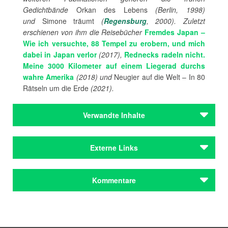
Gedichtbände
Orkan des Lebens
(Berlin, 1998)
und
Simone träumt
(
Regensburg
, 2000). Zuletzt
erschienen von ihm die Reisebücher
Fremdes Japan –
Wie ich versuchte, 88 Tempel zu erobern, und mich
dabei in Japan verlor
(2017),
Rednecks radeln nicht.
Meine 3000 Kilometer auf einem Liegerad durchs
wahre Amerika
(2018) und
Neugier auf die Welt – In 80
Rätseln um die Erde
(2021).
Verwandte Inhalte
Journal
Externe Links
Der US-amerikanische Autor Percival Everett
spricht im Münchner Literaturhaus über sein
Schaffen / Redaktion
Website von Thomas Bauer
Kommentare
Hörbahn on Stage (11): Lesung und Interview
Eintrag bei Autorinnen und Autoren in Baden-
mit Thomas O. Höllmann / Literatur Radio
Württemberg
Hörbahn
Thomas Bauer fährt im Liegerad 3000 Kilometer
Kommentar schreiben
Thomas Bauer in der Wikipedia
durch das wahre Amerika / Thomas Bauer