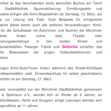
imifest ist das Verschwinden eines wertvollen Buches am Tatort
 Stadtbibliothek. Spurensicherung, Ermittlungsakte und
sweis bringen alle Krimi-Begeisterten ab Samstag, 13. März, auf
te zur Lösung des Falls. Gute Beispiele für erfolgreiche
gische Arbeit bieten auch alle weiteren Veranstaltungen: Krimi-
für die Schulklasse mit Autorinnen und Autoren der Münchner
ibliothek finden online statt. Theater oder
icherungsworkshops in den beiden Kinder- und
lturwerkstätten Pasinger Fabrik und
Seidlvilla
schärfen das
ische Bewusstsein der jungen Hobbydetektivinnen und
ktive.
ungen Krimi-Autor*innen finden während des Kinder-Krimifests
eibwerkstätten statt. Einsendeschluss für selbst geschriebene
hichten ist am Samstag, 27. März.
fest, veranstaltet von der Münchner Stadtbibliothek gemeinsam
r & Spielraum e.V., wendet sich an Kinder ab 6 Jahren, an
 Schulklassen, Horte und Gruppen, einige Lesungen wenden sich
ugendliche ab 11 Jahren.