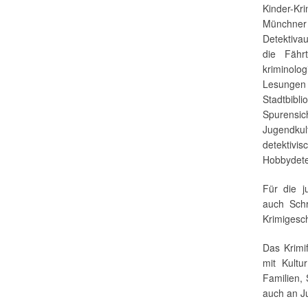
Kinder-Kr
Münchner
Detektivau
die Fähr
kriminolo
Lesungen 
Stadtb
Spurens
Jugendku
detektiv
Hobbydete
Für die j
auch Schr
Krimigesc
Das Krimi
mit Kultu
Familien,
auch an J