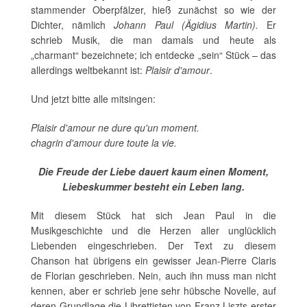
stammender Oberpfälzer, hieß zunächst so wie der
Dichter, nämlich
Johann Paul (Ägidius Martin).
Er
schrieb Musik, die man damals und heute als
„charmant“ bezeichnete; ich entdecke „sein“ Stück – das
allerdings weltbekannt ist:
Plaisir d'amour
.
Und jetzt bitte alle mitsingen:
Plaisir d'amour ne dure qu'un moment.
chagrin d'amour dure toute la vie.
Die Freude der Liebe dauert kaum einen Moment,
Liebeskummer besteht ein Leben lang.
Mit diesem Stück hat sich Jean Paul in die
Musikgeschichte und die Herzen aller unglücklich
Liebenden eingeschrieben. Der Text zu diesem
Chanson hat übrigens ein gewisser Jean-Pierre Claris
de Florian geschrieben. Nein, auch ihn muss man nicht
kennen, aber er schrieb jene sehr hübsche Novelle, auf
deren Grundlage die Librettisten von Franz Liszts erster