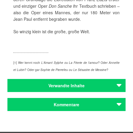
und einziger Oper
Don Sanche
ihr Textbuch schrieben –
also die Oper eines Mannes, der nur 180 Meter von
Jean Paul entfernt begraben wurde.
So winzig klein ist die große, große Welt.
[1] Wer kennt noch
L'Amant Sylphe ou La Féerie de l'amour
? Oder
Annette
et Lubin
? Oder gar
Sophie de Pierrefeu ou Le Sésastre de Messine
?
Verwandte Inhalte
Autoren
Kommentare
Jean Paul
Autoren
Jean Paul
Kommentar schreiben