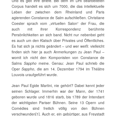
Und es gibt ihre Briefe. Bei dem im DHI bearbeiteten
Corpus handelt es sich um 7000, die das intellektuelle
Leben der zwischen dem Rheinland und Paris
agierenden Constance de Salm aufschließen. Christiane
Coester sprach vom „virtuellen Salon“ der Frau, die
auch mit ihrer Korrespondenz berühmte
Persönlichkeiten an sich band. Nicht nur nebenbei geht
es auch um den Klatsch über Privates und Öffentliches.
Es hat sich ja nichts geändert – und wer weiß: vielleicht
finden sich hier ja auch Anmerkungen zu Jean Paul –
womit ich nicht den Komponisten von Constance de
Salms
Sappho
meine. Genau: Jean Paul schrieb die
Oper
Sappho
, die am 14. Dezember 1794 im Théâtre
Louvois uraufgeführt wurde.
Jean Paul Egide Martini, nie gehört? Dabei kennt jeder
seinen Schlager. Immerhin war der Mann, der 1741
geboren wurde und 1816 starb, bis 1789 der Intendant
der wichtigsten Pariser Bühnen. Seine 13 Opern und
Comédies sind freilich völlig von den Bühnen
verschwunden[1]. Auch er, ein gebürtiger, aus Freystadt