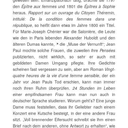
gewesen sein. Emanzipatorisch tätig, brachte sie 1797
den
Épître aux femmes
und 1801 die
Épîtres à Sophie
heraus.
Rapport sur un ouvrage du Citoyen Théremin,
intitulé: De la condition des femmes dans une
république
, so heißt dann etwa im Jahre 1800 ein Titel.
Für Marie-Joseph Chénier war die Salonière, die Leute
wie den in Paris lebenden Alexander Huboldt und den
älteren Dumas kannte,
die „Muse der Vernunft“; Jean
Paul mochte solche Frauen, die zuweilen ihre
Pensées
publizierten, nicht wirklich, so sehr er auch mit
gebildeten Damen Umgang pflegte. Ihre Gedichte
scheinen fast vergessen zu sein, aber am Roman
Vingt-
quatre heures de la vie d'une femme sensible
, der ein
Jahr vor Jean Pauls Tod erschien, kann man immer
noch ihren Ruhm überprüfen.
24 Stunden im Leben
einer empfindsamen Frau
kann man nun auch in
deutscher Sprache studieren. Worum geht’s? Eine junge
Dame muss feststellen, dass ihr Geliebter nach einem
Konzert eine Kutsche besteigt, in der eine andere Frau
sitzt. „Voll brennender Eifersucht schreibt sie ihm einen
Brief nach dem anderen, ohne Antwort zu erhalten“, wie