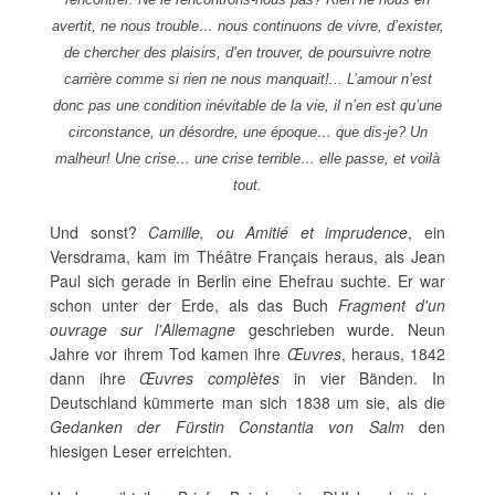
avertit, ne nous trouble… nous continuons de vivre, d’exister,
de chercher des plaisirs, d’en trouver, de poursuivre notre
carrière comme si rien ne nous manquait!... L’amour n’est
donc pas une condition inévitable de la vie, il n’en est qu’une
circonstance, un désordre, une époque… que dis-je? Un
malheur! Une crise… une crise terrible… elle passe, et voilà
tout.
Und sonst?
Camille, ou Amitié et imprudence
, ein
Versdrama, kam im Théâtre Français heraus, als Jean
Paul sich gerade in Berlin eine Ehefrau suchte. Er war
schon unter der Erde, als das Buch
Fragment d'un
ouvrage sur l'Allemagne
geschrieben wurde. Neun
Jahre vor ihrem Tod kamen ihre
Œuvres
, heraus, 1842
dann ihre
Œuvres complètes
in vier Bänden. In
Deutschland kümmerte man sich 1838 um sie, als die
Gedanken der Fürstin Constantia von Salm
den
hiesigen Leser erreichten.